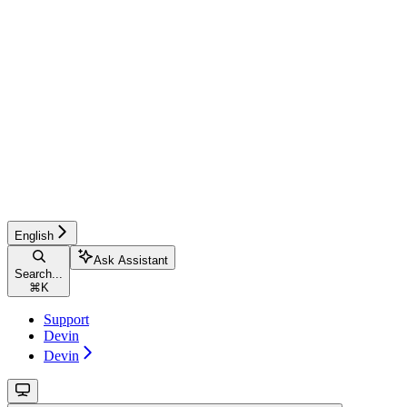
English
Ask Assistant
Search...
⌘
K
Support
Devin
Devin