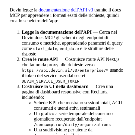
Devin legge la
documentazione dell’API v3
tramite il docs
MCP per apprendere i formati esatti delle richieste, quindi
crea lo scheletro dell’app:
Legge la documentazione dell’API
— Cerca nel
Devin docs MCP gli schemi degli endpoint di
consumo e metriche, apprendendo parametri di query
come
,
e le strutture delle
start_date
end_date
risposte
Crea le route API
— Costruisce route API Next.js
che fanno da proxy alle richieste verso
usando
https://api.devin.ai/v3/enterprise/*
il token del service user dal secret
DEVIN_SERVICE_USER_TOKEN
Costruisce la UI della dashboard
— Crea una
pagina di dashboard responsive con Recharts,
includendo:
Schede KPI che mostrano sessioni totali, ACU
consumati e utenti attivi settimanali
Un grafico a serie temporale del consumo
giornaliero recuperato dall’endpoint
/consumption/daily/organizations
Una suddivisione per utente da