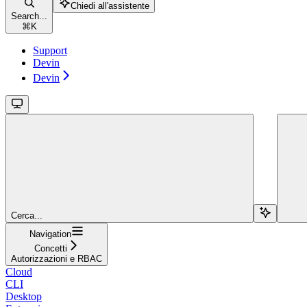
Chiedi all'assistente
Search...
⌘
K
Support
Devin
Devin
Cerca...
Navigation
Concetti
Autorizzazioni e RBAC
Cloud
CLI
Desktop