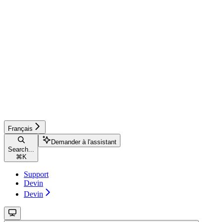
Français
Demander à l'assistant
Search...
⌘
K
Support
Devin
Devin