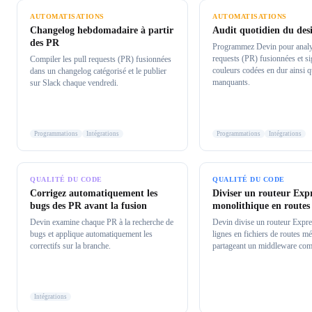
AUTOMATISATIONS
AUTOMATISATIONS
Changelog hebdomadaire à partir
Audit quotidien du des
des PR
Programmez Devin pour analys
requests (PR) fusionnées et si
Compiler les pull requests (PR) fusionnées
couleurs codées en dur ainsi q
dans un changelog catégorisé et le publier
manquants.
sur Slack chaque vendredi.
Programmations
Intégrations
Programmations
Intégrations
QUALITÉ DU CODE
QUALITÉ DU CODE
Corrigez automatiquement les
Diviser un routeur Exp
bugs des PR avant la fusion
monolithique en routes
Devin examine chaque PR à la recherche de
Devin divise un routeur Expr
bugs et applique automatiquement les
lignes en fichiers de routes mé
correctifs sur la branche.
partageant un middleware co
Intégrations