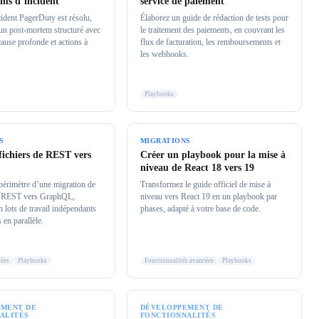
ms d’incident
service de paiement
ident PagerDuty est résolu,
Élaborez un guide de rédaction de tests pour
un post-mortem structuré avec
le traitement des paiements, en couvrant les
cause profonde et actions à
flux de facturation, les remboursements et
les webhooks.
Playbooks
S
MIGRATIONS
fichiers de REST vers
Créer un playbook pour la mise à
niveau de React 18 vers 19
 périmètre d’une migration de
Transformez le guide officiel de mise à
de REST vers GraphQL,
niveau vers React 19 en un playbook par
 lots de travail indépendants
phases, adapté à votre base de code.
 en parallèle.
cées
Playbooks
Fonctionnalités avancées
Playbooks
MENT DE
DÉVELOPPEMENT DE
ALITÉS
FONCTIONNALITÉS