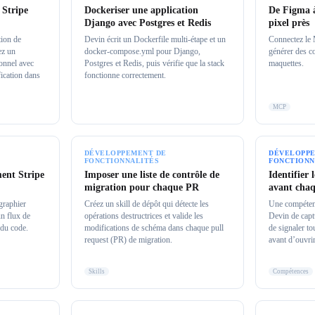
 Stripe
Dockeriser une application
De Figma à
Django avec Postgres et Redis
pixel près
tion de
Devin écrit un Dockerfile multi-étape et un
Connectez le
ez un
docker-compose.yml pour Django,
générer des c
onnel avec
Postgres et Redis, puis vérifie que la stack
maquettes.
ification dans
fonctionne correctement.
MCP
DÉVELOPPEMENT DE
DÉVELOPPE
FONCTIONNALITÉS
FONCTIONN
ment Stripe
Imposer une liste de contrôle de
Identifier 
migration pour chaque PR
avant cha
graphier
Créez un skill de dépôt qui détecte les
Une compéten
un flux de
opérations destructrices et valide les
Devin de capt
 du code.
modifications de schéma dans chaque pull
de signaler to
request (PR) de migration.
avant d’ouvri
Skills
Compétences