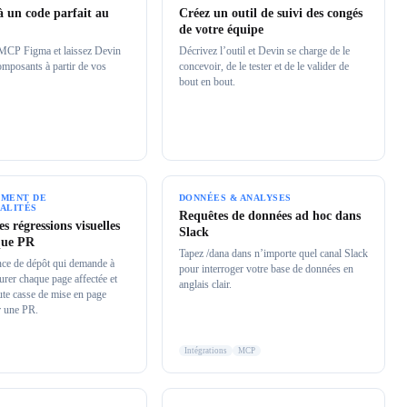
 un code parfait au
Créez un outil de suivi des congés
de votre équipe
 MCP Figma et laissez Devin
Décrivez l’outil et Devin se charge de le
omposants à partir de vos
concevoir, de le tester et de le valider de
bout en bout.
MENT DE
DONNÉES & ANALYSES
ALITÉS
Requêtes de données ad hoc dans
les régressions visuelles
Slack
que PR
Tapez /dana dans n’importe quel canal Slack
ce de dépôt qui demande à
pour interroger votre base de données en
urer chaque page affectée et
anglais clair.
ute casse de mise en page
r une PR.
Intégrations
MCP