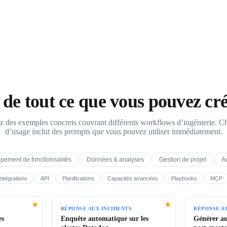
 de tout ce que vous pouvez cr
z des exemples concrets couvrant différents workflows d’ingénierie. C
d’usage inclut des prompts que vous pouvez utiliser immédiatement.
pement de fonctionnalités
Données & analyses
Gestion de projet
A
Intégrations
API
Planifications
Capacités avancées
Playbooks
MCP
★
★
RÉPONSE AUX INCIDENTS
RÉPONSE A
es
Enquête automatique sur les
Générer a