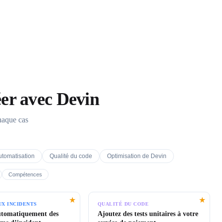
éer avec Devin
haque cas
utomatisation
Qualité du code
Optimisation de Devin
Compétences
★
★
UX INCIDENTS
QUALITÉ DU CODE
utomatiquement des
Ajoutez des tests unitaires à votre