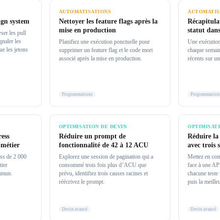
AUTOMATISATIONS
AUTOMATIS
ign system
Nettoyer les feature flags après la
Récapitula
mise en production
statut dan
er les pull
gnaler les
Planifiez une exécution ponctuelle pour
Une exécution
ue les jetons
supprimer un feature flag et le code mort
chaque semain
associé après la mise en production.
récents sur un
Programmations
Programmation
OPTIMISATION DE DEVIN
OPTIMISAT
ress
Réduire un prompt de
Réduire la
 métier
fonctionnalité de 42 à 12 ACU
avec trois 
ess de 2 000
Explorez une session de pagination qui a
Mettez en com
tier
consommé trois fois plus d’ACU que
face à une AP
mmun.
prévu, identifiez trois causes racines et
chacune teste 
réécrivez le prompt.
puis la meille
Devin avancé
Devin avancé