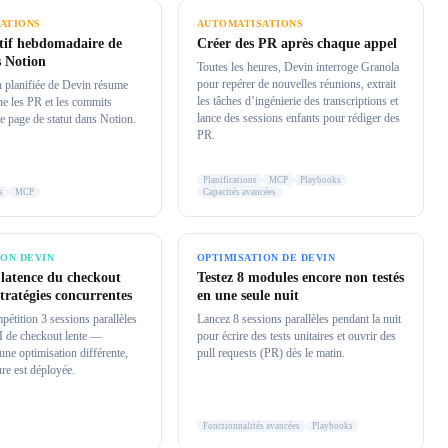
ATIONS
AUTOMATISATIONS
tif hebdomadaire de
Créer des PR après chaque appel
s Notion
Toutes les heures, Devin interroge Granola
pour repérer de nouvelles réunions, extrait
 planifiée de Devin résume
les tâches d’ingénierie des transcriptions et
e les PR et les commits
lance des sessions enfants pour rédiger des
e page de statut dans Notion.
PR.
Planifications
MCP
Playbooks
s
MCP
Capacités avancées
ION DEVIN
OPTIMISATION DE DEVIN
 latence du checkout
Testez 8 modules encore non testés
stratégies concurrentes
en une seule nuit
pétition 3 sessions parallèles
Lancez 8 sessions parallèles pendant la nuit
I de checkout lente —
pour écrire des tests unitaires et ouvrir des
une optimisation différente,
pull requests (PR) dès le matin.
ure est déployée.
Fonctionnalités avancées
Playbooks