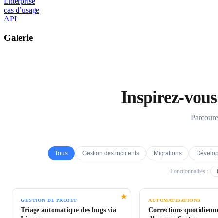
Enterprise
cas d’usage
API
Galerie
Inspirez-vous
Parcoure
Tous
Gestion des incidents
Migrations
Dévelop
Fonctionnalités :
★
GESTION DE PROJET
AUTOMATISATIONS
Triage automatique des bugs via
Corrections quotidienn