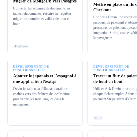
Migrer de MongoDB vers Postgres
Mettre en place un flux
Convertir les schémas de documents en
Checkout
tables relationnelles, réécrire les requêtes,
Confiez à Devin une spécifica
migrer les données et valider de bout en
parcours de paiement et obten
bout.
processus de paiement opérati
intégration Stripe, tests et vér
le navigateur.
Playbooks
DÉVELOPPEMENT DE
DÉVELOPPEMENT DE
FONCTIONNALITÉS
FONCTIONNALITÉS
Ajouter le japonais et l’espagnol à
Tracer un flux de paie
une application Next.js
de bout en bout
Devin installe next-i18next, extrait les
Utilisez Ask Devin pour carto
chaînes vers des fichiers de localisation,
chaque fichier impliqué dans 
puis vérifie les trois langues dans le
paiement Stripe avant d’écrire
navigateur.
MCP