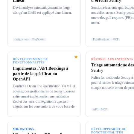
Linear
d’erreurs Sentry
Devin analyse automatiquement les bugs
Session récurrente qui récupèr
dès qu’un libellé est appliqué dans Linear.
nouvelles erreurs Sentry penda
ouvre des pull requests (PR) c
matin.
Intégrations
Playbooks
Planifications
MCP
★
DÉVELOPPEMENT DE
RÉPONSE AUX INCIDENTS
FONCTIONNALITÉS
Triage automatique des
Implémentez l’API Bookings à
Sentry
partir de la spécification
Reliez les webhooks Sentry à
OpenAPI
pour effectuer le triage autom
Confiez à Devin une spécification YAML et
chaque nouvelle erreur de pro
obtenez des gestionnaires de routes Express
entièrement implémentés, une validation
Zod et des tests d’intégration Supertest —
alignés sur les conventions de votre base de
API
MCP
code existante.
MIGRATIONS
DÉVELOPPEMENT DE
FONCTIONNALITÉS