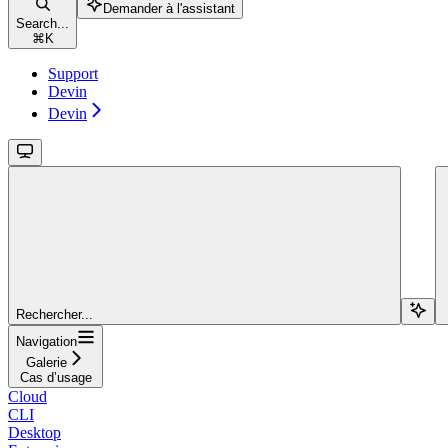
Demander à l'assistant
Search...
⌘
K
Support
Devin
Devin
Rechercher...
Navigation
Galerie
Cas d’usage
Cloud
CLI
Desktop