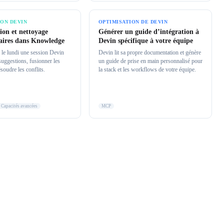
ION DEVIN
OPTIMISATION DE DEVIN
ion et nettoyage
Générer un guide d’intégration à
ires dans Knowledge
Devin spécifique à votre équipe
r le lundi une session Devin
Devin lit sa propre documentation et génère
 suggestions, fusionner les
un guide de prise en main personnalisé pour
soudre les conflits.
la stack et les workflows de votre équipe.
Capacités avancées
MCP