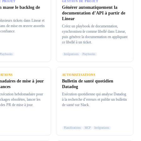
E PROJET
GESTION DE PROJET
en masse le backlog de
Générer automatiquement la
documentation d’API à partir de
Linear
lusieurs tickets dans Linear et
lans de mise en œuvre assortis
Créez un playbook de documentation,
 confiance.
synchronisez-le comme libellé dans Linear,
puis générez la documentation en appliquant
ce libellé à un ticket.
Playbooks
Intégrations
Playbooks
ATIONS
AUTOMATISATIONS
adaires de mise à jour
Bulletin de santé quotidien
dances
Datadog
 exécution hebdomadaire pour
Exécution quotidienne qui analyse Datadog
ackages obsolètes, lancer les
à la recherche d’erreurs et publie un bulletin
r des PR de mise à jour.
de santé sur Slack.
Planifications
MCP
Intégrations