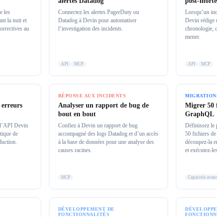
alertes Datadog
post-morte
e les
Connectez les alertes PagerDuty ou
Lorsqu’un inc
nt la nuit et
Datadog à Devin pour automatiser
Devin rédige 
orrectives au
l’investigation des incidents.
chronologie, 
mener.
API
MCP
API
MCP
RÉPONSE AUX INCIDENTS
MIGRATION
 erreurs
Analyser un rapport de bug de
Migrer 50 
bout en bout
GraphQL
 l’API Devin
Confiez à Devin un rapport de bug
Définissez le
atique de
accompagné des logs Datadog et d’un accès
50 fichiers 
duction.
à la base de données pour une analyse des
découpez-la en
causes racines.
et exécutez-les
MCP
Capacités avan
DÉVELOPPEMENT DE
DÉVELOPPE
FONCTIONNALITÉS
FONCTIONN