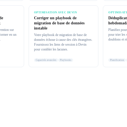
OPTIMISATION AVEC DEVIN
OPTIMISAT
de
Corriger un playbook de
Déduplicat
k
migration de base de données
hebdomada
instable
vention sur
Planifiez pou
sformer en un
pour trier les
Votre playbook de migration de base de
.
doublons et ré
données échoue à cause des clés étrangères.
Fournissez les liens de session à Devin
pour combler les lacunes.
Capacités avancées
Playbooks
Planification