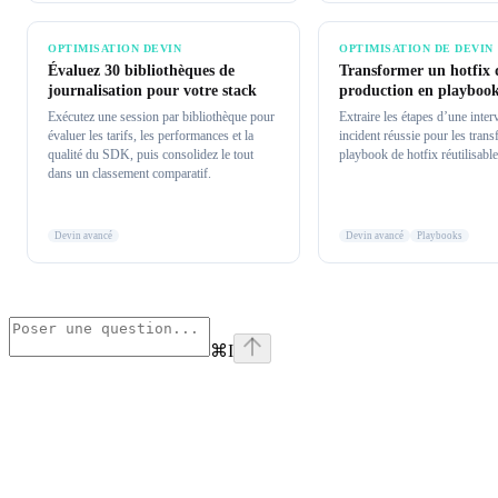
OPTIMISATION DEVIN
OPTIMISATION DE DEVIN
Évaluez 30 bibliothèques de
Transformer un hotfix 
journalisation pour votre stack
production en playboo
Exécutez une session par bibliothèque pour
Extraire les étapes d’une inter
évaluer les tarifs, les performances et la
incident réussie pour les tran
qualité du SDK, puis consolidez le tout
playbook de hotfix réutilisable
dans un classement comparatif.
Devin avancé
Devin avancé
Playbooks
⌘
I
Assistant
Responses
are