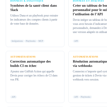
DONNÉES & ANALYTIQUE
DONNÉES ET ANALYSES
Synthèses de la santé client dans
Créer un tableau de bo
Slack
personnalisé pour le sui
l’utilisation de l’API
Utilisez Dana et un playbook pour extraire
les indicateurs des comptes clients à partir
Devin intègre un tableau de bo
de votre base de données.
vous avez besoin d’indicateur
personnalisés, demandez à De
une version adaptée en utilisa
Intégrations
Playbooks
MCP
API
AUTOMATISATIONS
AUTOMATISATIONS
Correction automatique des
Résolution automatique
builds CI en échec
via webhooks
Ajoutez une GitHub Action qui appelle
Connectez n’importe quel sys
Devin pour corriger les échecs de CI dans
gestion de tickets à Devin via 
vos PR.
webhook-vers-session.
API
API
Playbooks