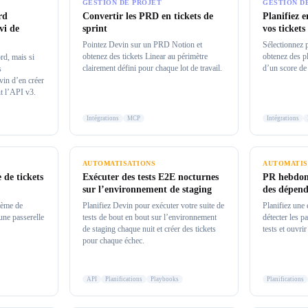
GESTION DE PROJET
GESTION D
rd
Convertir les PRD en tickets de
Planifiez 
vi de
sprint
vos tickets
Pointez Devin sur un PRD Notion et
Sélectionnez p
obtenez des tickets Linear au périmètre
obtenez des p
rd, mais si
clairement défini pour chaque lot de travail.
d’un score de
s
vin d’en créer
nt l’API v3.
Intégrations
MCP
Intégrations
AUTOMATISATIONS
AUTOMATIS
 de tickets
Exécuter des tests E2E nocturnes
PR hebdom
sur l’environnement de staging
des dépen
tème de
Planifiez Devin pour exécuter votre suite de
Planifiez une
une passerelle
tests de bout en bout sur l’environnement
détecter les p
de staging chaque nuit et créer des tickets
tests et ouvri
pour chaque échec.
API
Planifications
Playbooks
Planifications