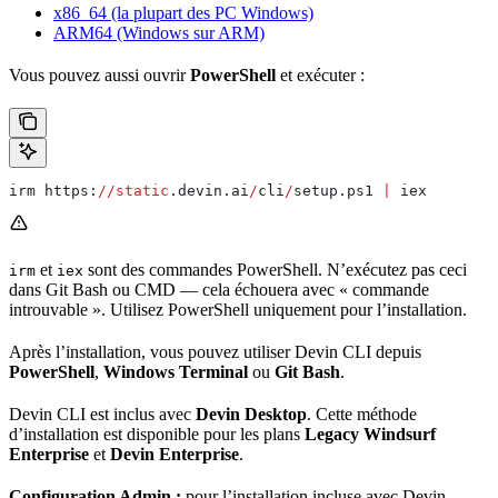
x86_64 (la plupart des PC Windows)
ARM64 (Windows sur ARM)
Vous pouvez aussi ouvrir
PowerShell
et exécuter :
irm https:
//
static
.devin.ai
/
cli
/
setup.ps1 
|
 iex
et
sont des commandes PowerShell. N’exécutez pas ceci
irm
iex
dans Git Bash ou CMD — cela échouera avec « commande
introuvable ». Utilisez PowerShell uniquement pour l’installation.
Après l’installation, vous pouvez utiliser Devin CLI depuis
PowerShell
,
Windows Terminal
ou
Git Bash
.
Devin CLI est inclus avec
Devin Desktop
. Cette méthode
d’installation est disponible pour les plans
Legacy Windsurf
Enterprise
et
Devin Enterprise
.
Configuration Admin :
pour l’installation incluse avec Devin