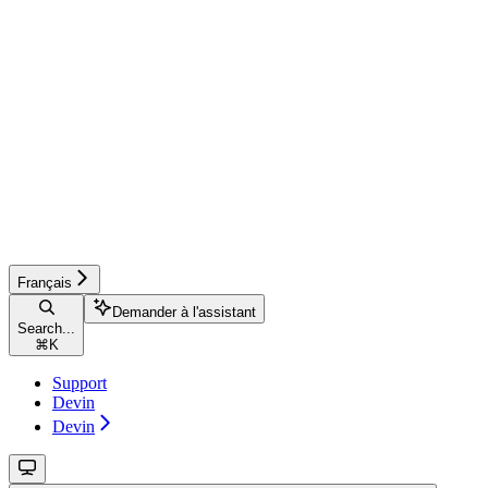
Français
Demander à l'assistant
Search...
⌘
K
Support
Devin
Devin