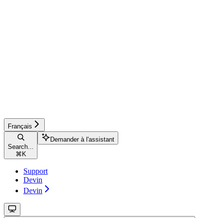
Français
Demander à l'assistant
Search...
⌘
K
Support
Devin
Devin