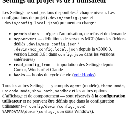
Settings du projet vs de l’utilisateur
Les Settings ne sont pas tous disponibles à chaque niveau. Les
configurations de projet (
et
.devin/config.json
) prennent en charge :
.devin/config.local.json
— règles d’autorisation, de refus et de demande
permissions
— définitions de serveurs MCP (dans les fichiers
mcpServers
dédiés
/
.devin/mcp_config.json
depuis la v3000.3,
.devin/mcp_config.local.json
version Local 3.6 ; dans
dans les versions
config.json
antérieures)
— importation des Settings depuis
read_config_from
Cursor, Windsurf et Claude
— hooks du cycle de vie (
voir Hooks
)
hooks
Tous les autres Settings — y compris
(modèle),
,
agent
theme_mode
,
,
et les autres options
unicode_mode
show_path
sandbox
d’affichage et de comportement — sont
réservés à la configuration
utilisateur
et ne peuvent être définis que dans la configuration
utilisateur (
;
~/.config/devin/config.json
sous Windows).
%APPDATA%\devin\config.json