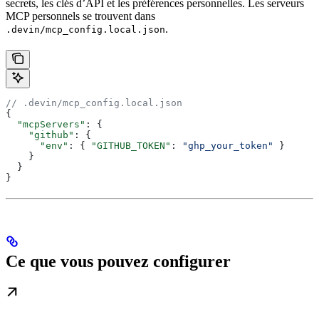
secrets, les clés d’API et les préférences personnelles. Les serveurs
MCP personnels se trouvent dans
.
.devin/mcp_config.local.json
// .devin/mcp_config.local.json
{
  "mcpServers"
: {
    "github"
: {
      "env"
: { 
"GITHUB_TOKEN"
: 
"ghp_your_token"
 }
    }
  }
}
Ce que vous pouvez configurer