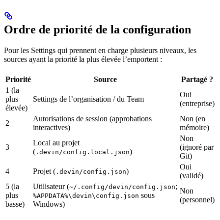
Ordre de priorité de la configuration
Pour les Settings qui prennent en charge plusieurs niveaux, les
sources ayant la priorité la plus élevée l’emportent :
Priorité
Source
Partagé ?
1 (la
Oui
plus
Settings de l’organisation / du Team
(entreprise)
élevée)
Autorisations de session (approbations
Non (en
2
interactives)
mémoire)
Non
Local au projet
3
(ignoré par
(
)
.devin/config.local.json
Git)
Oui
4
Projet (
)
.devin/config.json
(validé)
5 (la
Utilisateur (
;
~/.config/devin/config.json
Non
plus
sous
%APPDATA%\devin\config.json
(personnel)
basse)
Windows)