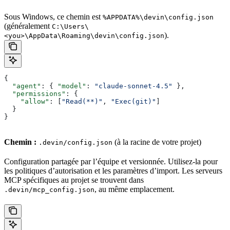
Sous Windows, ce chemin est
%APPDATA%\devin\config.json
(généralement
C:\Users\
).
<you>\AppData\Roaming\devin\config.json
{
  "agent"
: { 
"model"
: 
"claude-sonnet-4.5"
 },
  "permissions"
: {
    "allow"
: [
"Read(**)"
, 
"Exec(git)"
]
  }
}
Chemin :
(à la racine de votre projet)
.devin/config.json
Configuration partagée par l’équipe et versionnée. Utilisez-la pour
les politiques d’autorisation et les paramètres d’import. Les serveurs
MCP spécifiques au projet se trouvent dans
, au même emplacement.
.devin/mcp_config.json