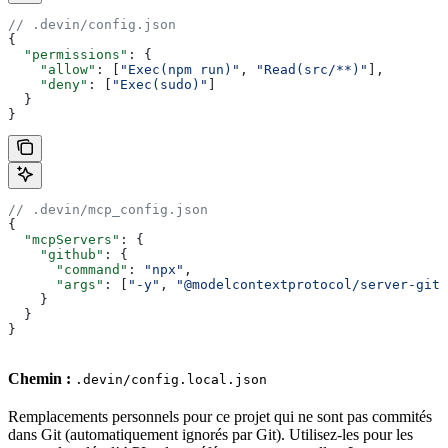
// .devin/config.json
{
  "permissions"
: {
    "allow"
: [
"Exec(npm run)"
, 
"Read(src/**)"
],
    "deny"
: [
"Exec(sudo)"
]
  }
}
// .devin/mcp_config.json
{
  "mcpServers"
: {
    "github"
: {
      "command"
: 
"npx"
,
      "args"
: [
"-y"
, 
"@modelcontextprotocol/server-gith
    }
  }
}
Chemin :
.devin/config.local.json
Remplacements personnels pour ce projet qui ne sont pas commités
dans Git (automatiquement ignorés par Git). Utilisez-les pour les