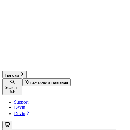
Français
Demander à l'assistant
Search...
⌘
K
Support
Devin
Devin