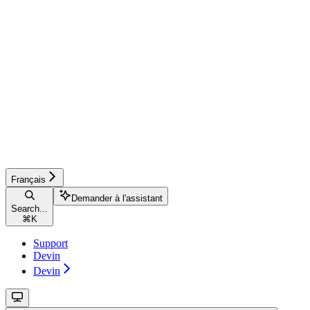
Français
Demander à l'assistant
Search...
⌘
K
Support
Devin
Devin