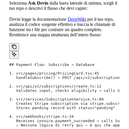
Seleziona
Ask Devin
dalla barra laterale di sinistra, scegli il
tuo repo e descrivi il flusso che devi capire:
Devin legge la documentazione
DeepWiki
per il tuo repo,
analizza il codice sorgente effettivo e traccia le chiamate di
funzione tra i file per costruire un quadro completo.
Restituisce una mappa strutturata dell’intero flusso:
## Payment Flow: Subscribe → Database
1. src/pages/pricing/PricingCard.tsx:45
   handleSubscribe() → POST /api/v2/subscriptions
2. src/api/v2/subscriptions/create.ts:12
   Validates input, checks eligibility → calls Subsc
3. src/services/SubscriptionService.ts:89
   Creates Stripe subscription via stripe.subscripti
   Stores pending record with status="pending"
4. src/webhooks/stripe.ts:34
   Receives invoice.payment_succeeded → calls Subscr
   ⚠ Nessuna logica di retry qui — è qui che apporte