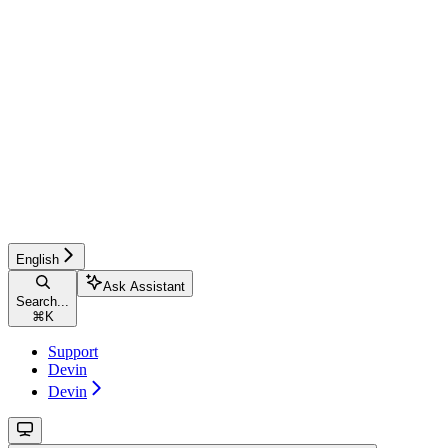
English
Ask Assistant
Search...
⌘
K
Support
Devin
Devin