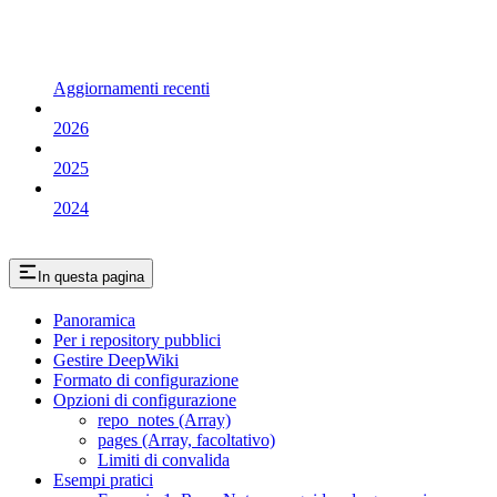
Aggiornamenti recenti
2026
2025
2024
In questa pagina
Panoramica
Per i repository pubblici
Gestire DeepWiki
Formato di configurazione
Opzioni di configurazione
repo_notes (Array)
pages (Array, facoltativo)
Limiti di convalida
Esempi pratici