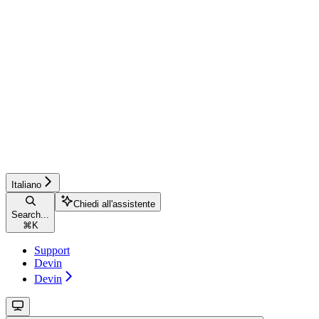
Italiano
Chiedi all'assistente
Search...
⌘
K
Support
Devin
Devin