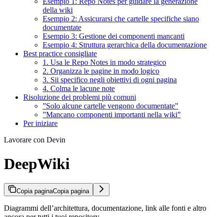
Esempio 1: Repo Notes per guidare la generazione
della wiki
Esempio 2: Assicurarsi che cartelle specifiche siano
documentate
Esempio 3: Gestione dei componenti mancanti
Esempio 4: Struttura gerarchica della documentazione
Best practice consigliate
1. Usa le Repo Notes in modo strategico
2. Organizza le pagine in modo logico
3. Sii specifico negli obiettivi di ogni pagina
4. Colma le lacune note
Risoluzione dei problemi più comuni
”Solo alcune cartelle vengono documentate”
”Mancano componenti importanti nella wiki”
Per iniziare
Lavorare con Devin
DeepWiki
Copia pagina
Copia pagina
Diagrammi dell’architettura, documentazione, link alle fonti e altro
ancora per tutti i tuoi repository