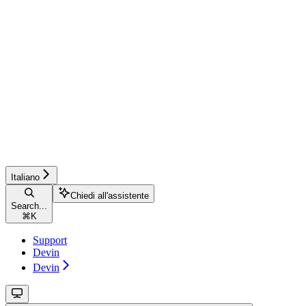
Italiano
Chiedi all'assistente
Search...
⌘
K
Support
Devin
Devin