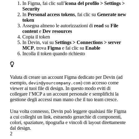
In Figma, fai clic sull’
icona del profilo > Settings >
Security
In
Personal access tokens
, fai clic su
Generate new
token
Assegna almeno le autorizzazioni di
read
su
File
content
e
Dev resources
Copia il token
In Devin, vai su
Settings > Connections > server
MCP
, trova
Figma
e fai clic su
Enable
Incolla il token quando richiesto
Valuta di creare un account Figma dedicato per Devin (ad
esempio,
) con accesso come
devin@yourcompany.com
viewer ai tuoi file di design. In questo modo eviti di
collegare l’MCP a un account personale e semplifichi la
gestione degli accessi man mano che il tuo team cresce.
Una volta connesso, Devin può leggere qualsiasi file Figma
a cui colleghi un link, estraendo gerarchie di componenti,
colori, spaziature, tipografia e vincoli di layout direttamente
dal design.
2