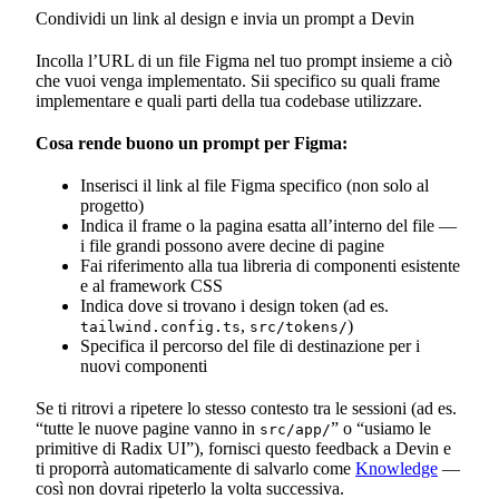
Condividi un link al design e invia un prompt a Devin
Incolla l’URL di un file Figma nel tuo prompt insieme a ciò
che vuoi venga implementato. Sii specifico su quali frame
implementare e quali parti della tua codebase utilizzare.
Cosa rende buono un prompt per Figma:
Inserisci il link al file Figma specifico (non solo al
progetto)
Indica il frame o la pagina esatta all’interno del file —
i file grandi possono avere decine di pagine
Fai riferimento alla tua libreria di componenti esistente
e al framework CSS
Indica dove si trovano i design token (ad es.
,
)
tailwind.config.ts
src/tokens/
Specifica il percorso del file di destinazione per i
nuovi componenti
Se ti ritrovi a ripetere lo stesso contesto tra le sessioni (ad es.
“tutte le nuove pagine vanno in
” o “usiamo le
src/app/
primitive di Radix UI”), fornisci questo feedback a Devin e
ti proporrà automaticamente di salvarlo come
Knowledge
—
così non dovrai ripeterlo la volta successiva.