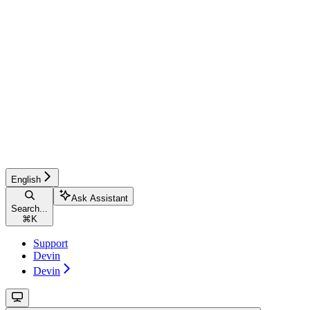
English
Ask Assistant
Search...
⌘
K
Support
Devin
Devin