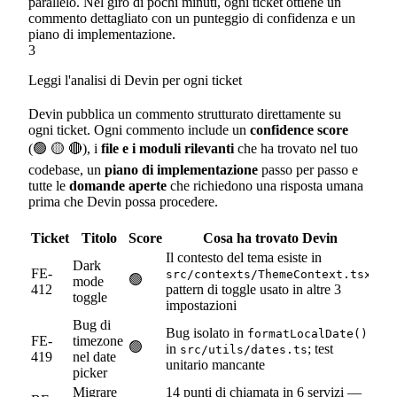
parallelo. Nel giro di pochi minuti, ogni ticket ottiene un
commento dettagliato con un punteggio di confidenza e un
piano di implementazione.
3
Leggi l'analisi di Devin per ogni ticket
Devin pubblica un commento strutturato direttamente su
ogni ticket. Ogni commento include un
confidence score
(🟢 🟡 🔴), i
file e i moduli rilevanti
che ha trovato nel tuo
codebase, un
piano di implementazione
passo per passo e
tutte le
domande aperte
che richiedono una risposta umana
prima che Devin possa procedere.
Ticket
Titolo
Score
Cosa ha trovato Devin
Il contesto del tema esiste in
Dark
FE-
;
src/contexts/ThemeContext.tsx
🟢
mode
412
pattern di toggle usato in altre 3
toggle
impostazioni
Bug di
Bug isolato in
formatLocalDate()
FE-
timezone
🟢
in
; test
src/utils/dates.ts
419
nel date
unitario mancante
picker
Migrare
14 punti di chiamata in 6 servizi —