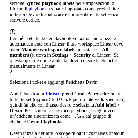
sezione
Synced playbook labels
nelle impostazioni di
Linear. Il
playbook
è impostato come predefinito:
!plan
indica a Devin di analizzare e commentare i ticket senza
scrivere codice.
Perché le etichette dei playbook vengano sincronizzate
automaticamente con Linear, il tuo workspace Linear deve
avere
Manage workspace labels
impostato su
All
members
(si trova in
Settings > Security
di Linear). Se
questa opzione non è abilitata, dovrai creare le etichette
manualmente in Linear.
2
Seleziona i ticket e aggiungi l’etichetta Devin
Apri il backlog in
Linear
, premi
Cmd+A
per selezionare
tutti i ticket (oppure Shift+Click per un intervallo specifico),
quindi fai clic con il tasto destro e seleziona
Add label >
Devin
. Per usare uno specifico playbook, scegli invece
un’etichetta sincronizzata come
dal gruppo di
!plan
etichette
Devin Playbooks
.
Devin inizia a definire lo scope di ogni ticket selezionato in