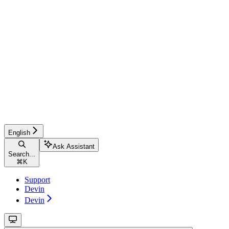
English
Ask Assistant
Search...
⌘
K
Support
Devin
Devin