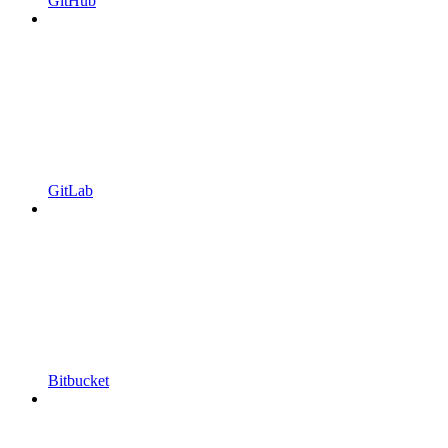
GitHub
GitLab
Bitbucket