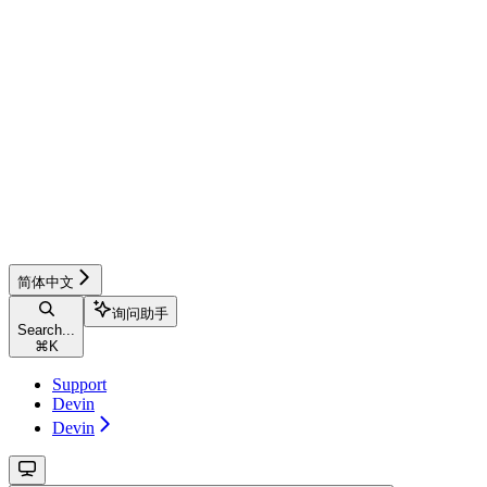
简体中文
询问助手
Search...
⌘
K
Support
Devin
Devin