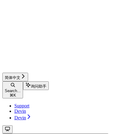
简体中文
询问助手
Search...
⌘
K
Support
Devin
Devin