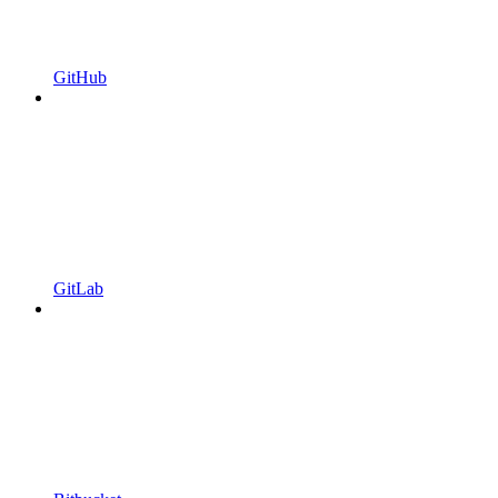
GitHub
GitLab