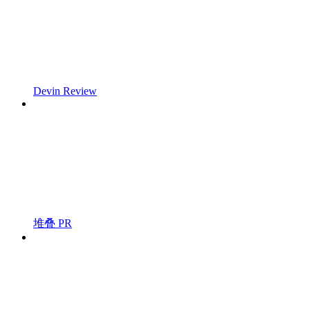
Devin Review
堆叠 PR