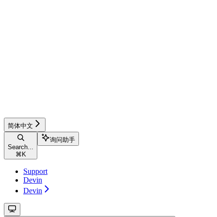
简体中文
询问助手
Search...
⌘
K
Support
Devin
Devin