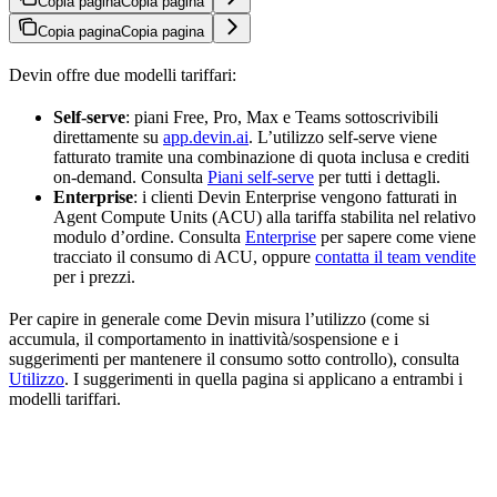
Copia pagina
Copia pagina
Copia pagina
Copia pagina
Devin offre due modelli tariffari:
Self-serve
: piani Free, Pro, Max e Teams sottoscrivibili
direttamente su
app.devin.ai
. L’utilizzo self-serve viene
fatturato tramite una combinazione di quota inclusa e crediti
on-demand. Consulta
Piani self-serve
per tutti i dettagli.
Enterprise
: i clienti Devin Enterprise vengono fatturati in
Agent Compute Units (ACU) alla tariffa stabilita nel relativo
modulo d’ordine. Consulta
Enterprise
per sapere come viene
tracciato il consumo di ACU, oppure
contatta il team vendite
per i prezzi.
Per capire in generale come Devin misura l’utilizzo (come si
accumula, il comportamento in inattività/sospensione e i
suggerimenti per mantenere il consumo sotto controllo), consulta
Utilizzo
. I suggerimenti in quella pagina si applicano a entrambi i
modelli tariffari.