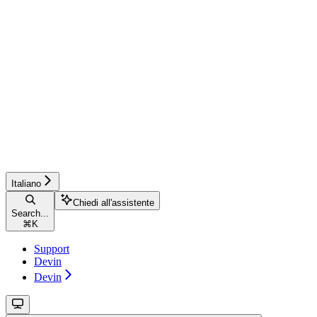
Italiano
Chiedi all'assistente
Search...
⌘
K
Support
Devin
Devin