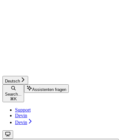
Deutsch
Assistenten fragen
Search...
⌘
K
Support
Devin
Devin