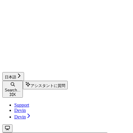
日本語
アシスタントに質問
Search...
⌘
K
Support
Devin
Devin