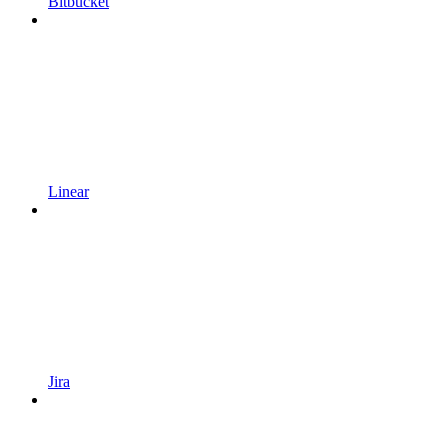
Bitbucket
Linear
Jira