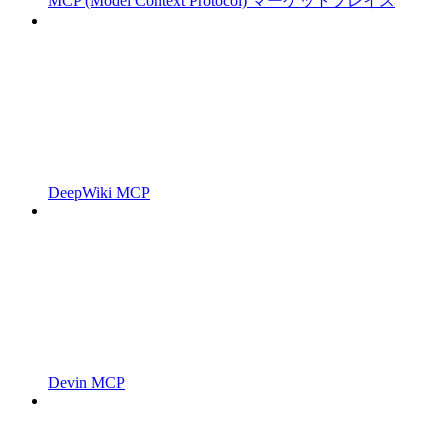
MCP (Model Context Protocol) マーケットプレイス
DeepWiki MCP
Devin MCP