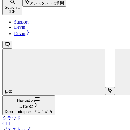
アシスタントに質問
Search...
⌘
K
Support
Devin
Devin
検索...
Navigation
はじめに
Devin Enterprise のはじめ方
クラウド
CLI
デスクトップ