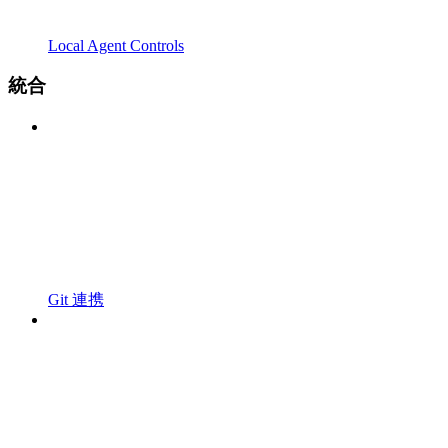
Local Agent Controls
統合
Git 連携