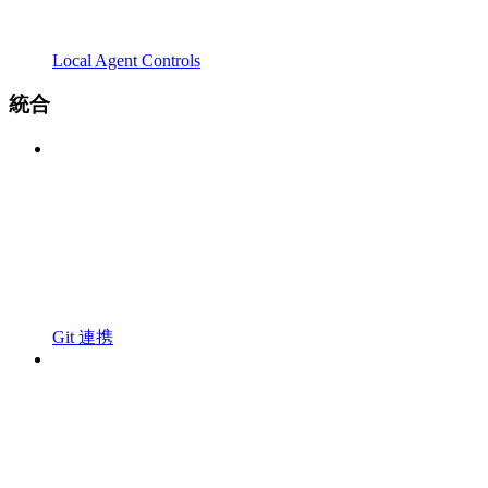
Local Agent Controls
統合
Git 連携