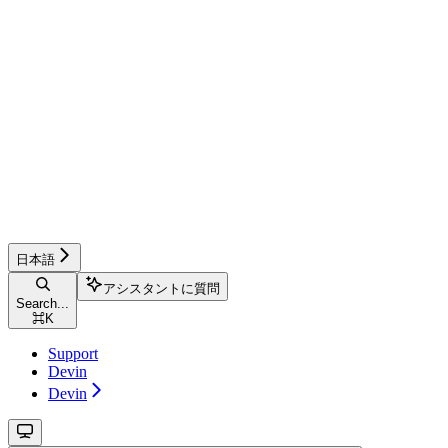
日本語
アシスタントに質問
Search...
⌘
K
Support
Devin
Devin