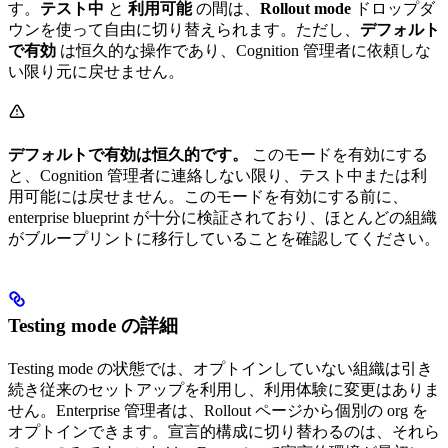
す。
テスト中
と
利用可能
の間は、
Rollout mode
ドロップダ
ウンを使って自由に切り替えられます。ただし、
デフォルト
で有効
は恒久的な操作であり、Cognition 管理者に依頼しな
い限り元に戻せません。
デフォルトで有効は恒久的です。
このモードを有効にする
と、Cognition 管理者に連絡しない限り、テスト中または利
用可能には戻せません。このモードを有効にする前に、
enterprise blueprint が十分に検証されており、ほとんどの組織
がブループリントに移行していることを確認してください。
Testing mode の詳細
Testing mode の状態では、オプトインしていない組織は引き
続き従来のセットアップを利用し、利用体験に変更はありま
せん。Enterprise 管理者は、Rollout ページから個別の org を
オプトインできます。宣言的構成に切り替わるのは、それら