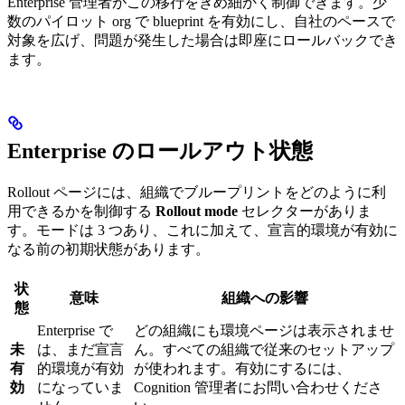
Enterprise 管理者がこの移行をきめ細かく制御できます。少
数のパイロット org で blueprint を有効にし、自社のペースで
対象を広げ、問題が発生した場合は即座にロールバックでき
ます。
Enterprise のロールアウト状態
Rollout ページには、組織でブループリントをどのように利
用できるかを制御する
Rollout mode
セレクターがありま
す。モードは 3 つあり、これに加えて、宣言的環境が有効に
なる前の初期状態があります。
状
意味
組織への影響
態
Enterprise で
どの組織にも環境ページは表示されませ
未
は、まだ宣言
ん。すべての組織で従来のセットアップ
有
的環境が有効
が使われます。有効にするには、
効
になっていま
Cognition 管理者にお問い合わせくださ