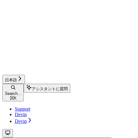
日本語
アシスタントに質問
Search...
⌘
K
Support
Devin
Devin