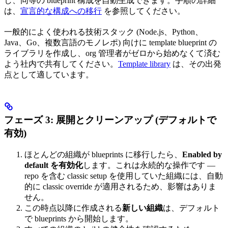
し、同等の blueprint 構成を自動生成できます。手順の詳細
は、
宣言的な構成への移行
を参照してください。
一般的によく使われる技術スタック (Node.js、Python、
Java、Go、複数言語のモノレポ) 向けに template blueprint の
ライブラリを作成し、org 管理者がゼロから始めなくて済む
よう社内で共有してください。
Template library
は、その出発
点として適しています。
フェーズ 3: 展開とクリーンアップ (デフォルトで
有効)
ほとんどの組織が blueprints に移行したら、
Enabled by
default を有効化
します。これは永続的な操作です —
repo を含む classic setup を使用していた組織には、自動
的に classic override が適用されるため、影響はありま
せん。
この時点以降に作成される
新しい組織
は、デフォルト
で blueprints から開始します。