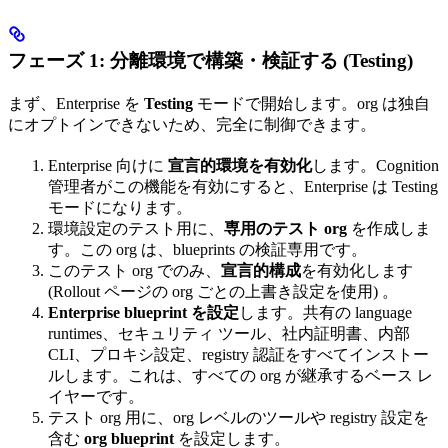
フェーズ 1: 分離環境で構築・検証する (Testing)
まず、Enterprise を
Testing
モードで開始します。org は独自
にオプトインできないため、完全に制御できます。
Enterprise 向けに
宣言的環境を有効化
します。Cognition
管理者がこの機能を有効にすると、Enterprise は Testing
モードになります。
環境設定のテスト用に、
専用のテスト org
を作成しま
す。この org は、blueprints の検証専用です。
このテスト org でのみ、
宣言的構成
を有効化します
(Rollout ページの org ごとの上書き設定を使用) 。
Enterprise blueprint を設定
します。共有の language
runtimes、セキュリティ ツール、社内証明書、内部
CLI、プロキシ設定、registry 認証をすべてインストー
ルします。これは、すべての org が継承するベース レ
イヤーです。
テスト org 用に、org レベルのツールや registry 設定を
含む
org blueprint
を設定します。