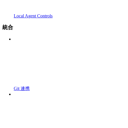
Local Agent Controls
統合
Git 連携