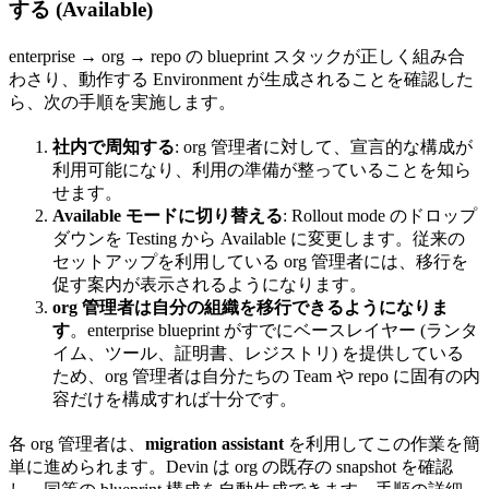
する (Available)
enterprise → org → repo の blueprint スタックが正しく組み合
わさり、動作する Environment が生成されることを確認した
ら、次の手順を実施します。
社内で周知する
: org 管理者に対して、宣言的な構成が
利用可能になり、利用の準備が整っていることを知ら
せます。
Available モードに切り替える
: Rollout mode のドロップ
ダウンを Testing から Available に変更します。従来の
セットアップを利用している org 管理者には、移行を
促す案内が表示されるようになります。
org 管理者は自分の組織を移行できるようになりま
す
。enterprise blueprint がすでにベースレイヤー (ランタ
イム、ツール、証明書、レジストリ) を提供している
ため、org 管理者は自分たちの Team や repo に固有の内
容だけを構成すれば十分です。
各 org 管理者は、
migration assistant
を利用してこの作業を簡
単に進められます。Devin は org の既存の snapshot を確認