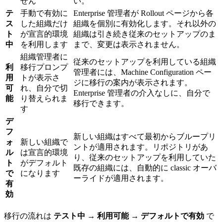
せん
い。
テ
手動で有効に
Enterprise 管理者が Rollout ページから各
ス
した組織だけ
組織を個別に有効化します。それ以外の
ト
が宣言的環境
組織は引き続き従来のセットアップのま
中
を利用します
まで、変更は表示されません。
組織管理者に
従来のセットアップを利用している組織
利
移行プロンプ
管理者には、Machine Configuration ペー
用
トが表示さ
ジに移行の案内が表示されます。
可
れ、自分で切
Enterprise 管理者の介入なしに、自分で
能
り替えられま
移行できます。
す
デ
フ
新しい組織はすべて最初からブループリ
ォ
新しい組織で
ントが適用されます。リポジトリがあ
ル
は宣言的環境
り、従来のセットアップを利用していた
ト
がデフォルト
既存の組織には、自動的に classic オーバ
で
になります
ーライドが適用されます。
有
効
移行の流れは
テスト中 → 利用可能 → デフォルトで有効
で