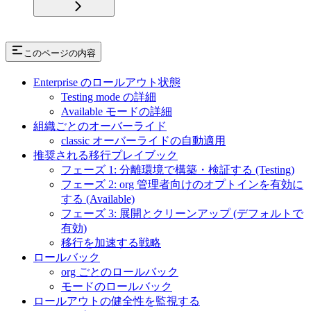
このページの内容
Enterprise のロールアウト状態
Testing mode の詳細
Available モードの詳細
組織ごとのオーバーライド
classic オーバーライドの自動適用
推奨される移行プレイブック
フェーズ 1: 分離環境で構築・検証する (Testing)
フェーズ 2: org 管理者向けのオプトインを有効に
する (Available)
フェーズ 3: 展開とクリーンアップ (デフォルトで
有効)
移行を加速する戦略
ロールバック
org ごとのロールバック
モードのロールバック
ロールアウトの健全性を監視する