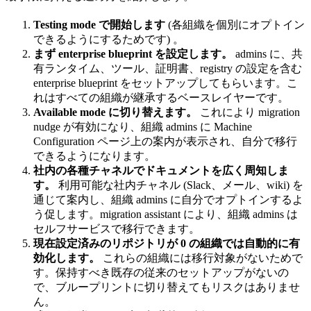
Testing mode で開始します
(各組織を個別にオプトイン
できるようにするためです) 。
まず enterprise blueprint を設定します。
admins に、共
有ランタイム、ツール、証明書、registry の設定を含む
enterprise blueprint をセットアップしてもらいます。こ
れはすべての組織が継承するベースレイヤーです。
Available mode に切り替えます。
これにより migration
nudge が有効になり、組織 admins に Machine
Configuration ページ上の案内が表示され、自分で移行
できるようになります。
社内の各種チャネルでドキュメントを広く周知しま
す。
利用可能な社内チャネル (Slack、メール、wiki) を
通じて案内し、組織 admins に自分でオプトインするよ
う促します。migration assistant により、組織 admins は
セルフサービスで移行できます。
現在設定済みのリポジトリが 0 の組織では自動的に有
効化します。
これらの組織には移行対象がないためで
す。保持すべき既存の従来のセットアップがないの
で、ブループリントに切り替えてもリスクはありませ
ん。