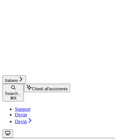
Italiano
Chiedi all'assistente
Search...
⌘
K
Support
Devin
Devin