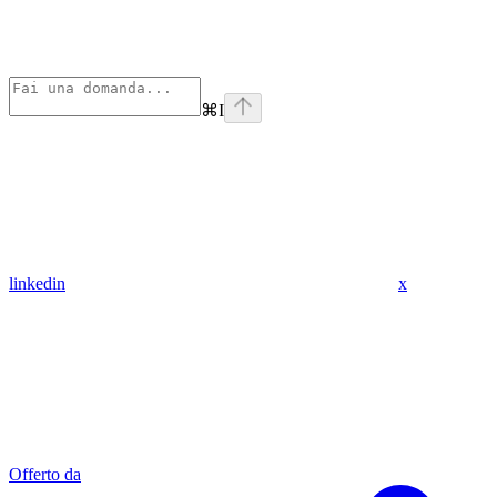
⌘
I
linkedin
x
Offerto da