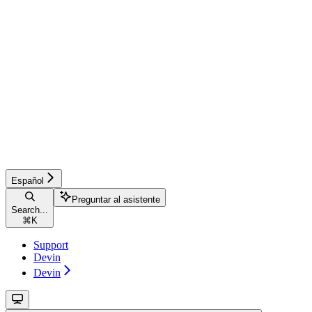
Español
Preguntar al asistente
Search...
⌘
K
Support
Devin
Devin