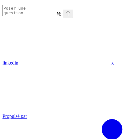
⌘
I
linkedin
x
Propulsé par