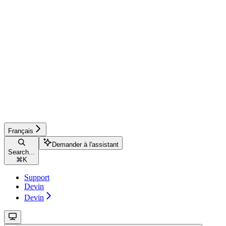
Français
Demander à l'assistant
Search...
⌘
K
Support
Devin
Devin