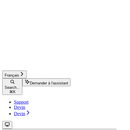
Français
Demander à l'assistant
Search...
⌘
K
Support
Devin
Devin