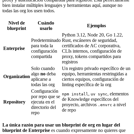
bien instalar múltiples lenguajes y herramientas aquí, aunque no
todas las org los usen todos.
Nivel de
Cuándo
Ejemplos
blueprint
usarlo
Python 3.12, Node 20, Go 1.22,
Predeterminado
Rust, escáneres de seguridad,
para toda la
certificados de AC corporativa,
Enterprise
configuración
CLIs internos, configuración de
compartida
proxy, tokens compartidos para
registros
Solo cuando
Un registro privado específico de un
algo
no
deba
equipo, herramientas restringidas a
Organization
aplicarse a
ciertos equipos, configuración de
todas las org
linting específica de la org
Configuración
,
, elementos
npm install
uv sync
por repo que se
de Knowledge específicos del
Repository
ejecuta en el
proyecto, archivos
a nivel
.envrc
directorio del
de repo
repo
La única razón para usar un blueprint de org en lugar del
blueprint de Enterprise
es cuando expresamente no quieres que