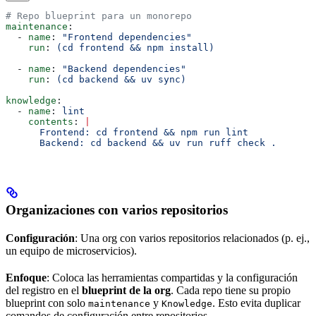
# Repo blueprint para un monorepo
maintenance
:
  - 
name
: 
"Frontend dependencies"
    run
: 
(cd frontend && npm install)
  - 
name
: 
"Backend dependencies"
    run
: 
(cd backend && uv sync)
knowledge
:
  - 
name
: 
lint
    contents
: 
|
      Frontend: cd frontend && npm run lint
      Backend: cd backend && uv run ruff check .
Organizaciones con varios repositorios
Configuración
: Una org con varios repositorios relacionados (p. ej.,
un equipo de microservicios).
Enfoque
: Coloca las herramientas compartidas y la configuración
del registro en el
blueprint de la org
. Cada repo tiene su propio
blueprint con solo
y
. Esto evita duplicar
maintenance
Knowledge
comandos de configuración entre repositorios.