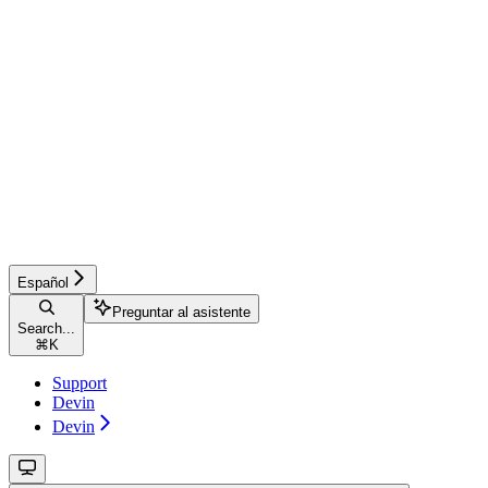
Español
Preguntar al asistente
Search...
⌘
K
Support
Devin
Devin