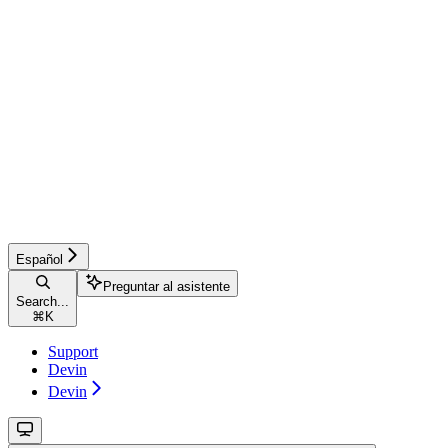
Español
Preguntar al asistente
Search...
⌘
K
Support
Devin
Devin