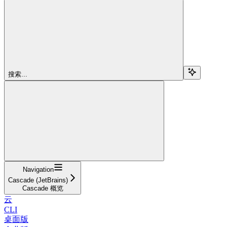
搜索...
Navigation
Cascade (JetBrains)
Cascade 概览
云
CLI
桌面版