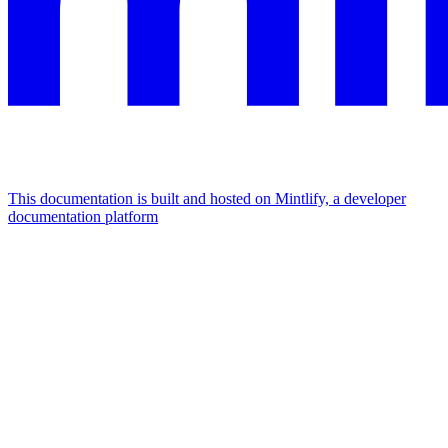
This documentation is built and hosted on Mintlify, a developer
documentation platform
Assistant
Responses
are
generated
using
AI
and
may