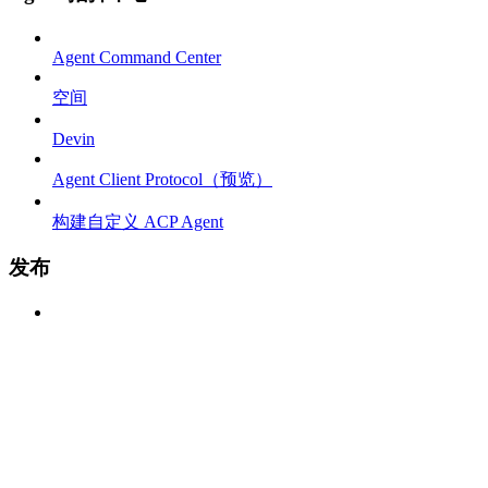
Agent Command Center
空间
Devin
Agent Client Protocol（预览）
构建自定义 ACP Agent
发布