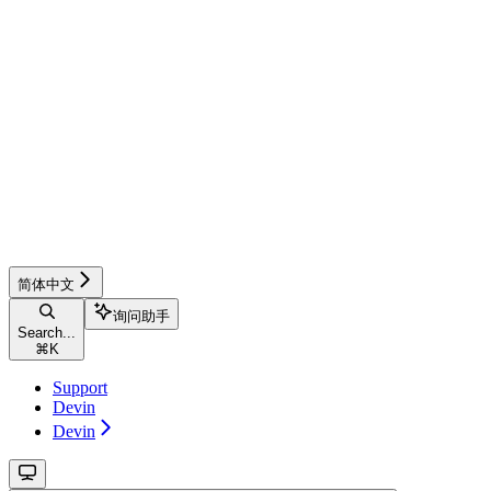
简体中文
询问助手
Search...
⌘
K
Support
Devin
Devin