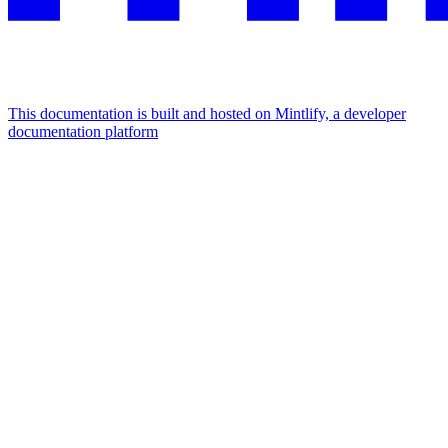
This documentation is built and hosted on Mintlify, a developer
documentation platform
Assistant
Responses
are
generated
using
AI
and
may
contain
mistakes.