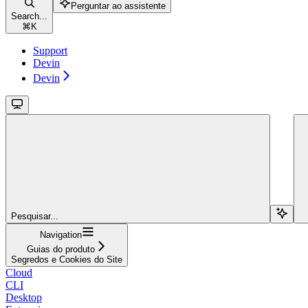
Perguntar ao assistente
Search...
⌘
K
Support
Devin
Devin
Pesquisar...
Navigation
Guias do produto
Segredos e Cookies do Site
Cloud
CLI
Desktop