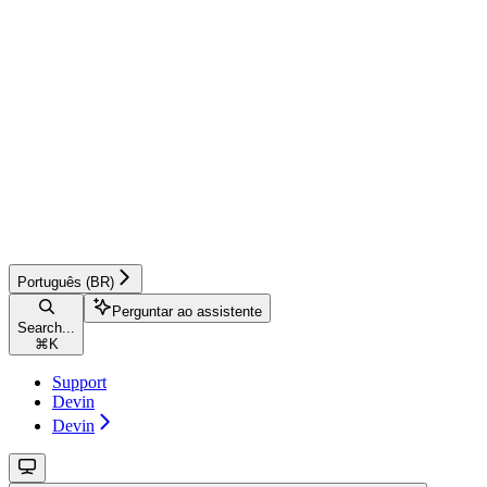
Português (BR)
Perguntar ao assistente
Search...
⌘
K
Support
Devin
Devin