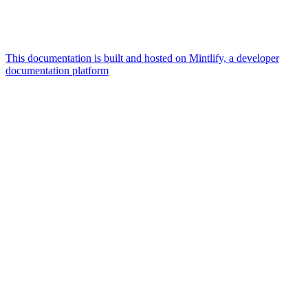
This documentation is built and hosted on Mintlify, a developer
documentation platform
Assistant
Responses
are
generated
using
AI
and
may
contain
mistakes.