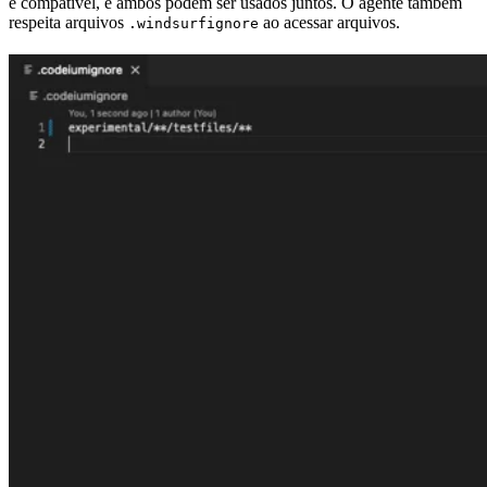
é compatível, e ambos podem ser usados juntos. O agente também
respeita arquivos
ao acessar arquivos.
.windsurfignore