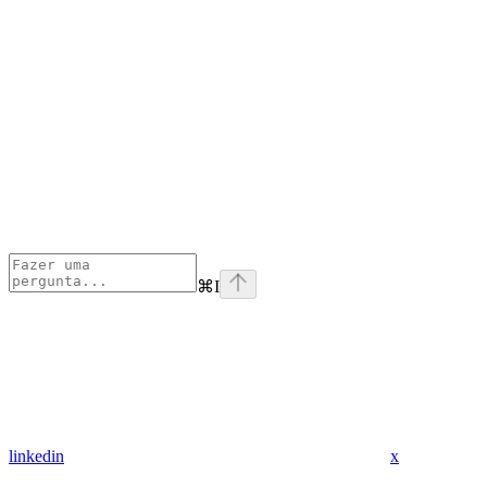
⌘
I
linkedin
x