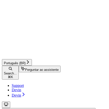
Português (BR)
Perguntar ao assistente
Search...
⌘
K
Support
Devin
Devin