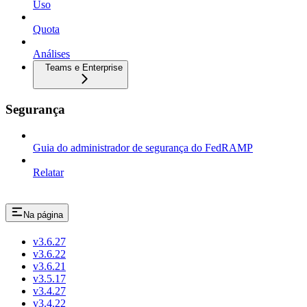
Uso
Quota
Análises
Teams e Enterprise
Segurança
Guia do administrador de segurança do FedRAMP
Relatar
Na página
v3.6.27
v3.6.22
v3.6.21
v3.5.17
v3.4.27
v3.4.22