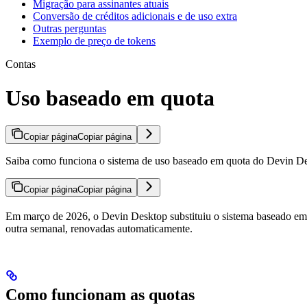
Migração para assinantes atuais
Conversão de créditos adicionais e de uso extra
Outras perguntas
Exemplo de preço de tokens
Contas
Uso baseado em quota
Copiar página
Copiar página
Saiba como funciona o sistema de uso baseado em quota do Devin Deskt
Copiar página
Copiar página
Em março de 2026, o Devin Desktop substituiu o sistema baseado em
outra semanal, renovadas automaticamente.
Como funcionam as quotas