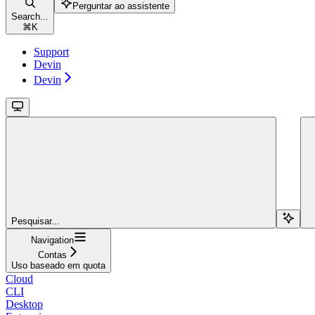
Perguntar ao assistente
Search...
⌘
K
Support
Devin
Devin
Pesquisar...
Navigation
Contas
Uso baseado em quota
Cloud
CLI
Desktop