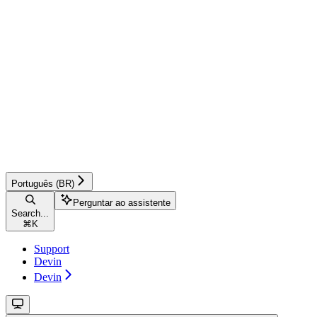
Português (BR)
Perguntar ao assistente
Search...
⌘
K
Support
Devin
Devin