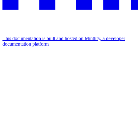
This documentation is built and hosted on Mintlify, a developer
documentation platform
Assistant
Responses
are
generated
using
AI
and
may
contain
mistakes.