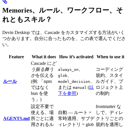
Memories、ルール、ワークフロー、そ
れともスキル？
Devin Desktop では、Cascade をカスタマイズする方法がいく
つかあります。自分に合ったものを、この表で選んでくださ
い。
Feature
What it does
How it’s activated
When to use it
Cascade に
ど
う振る舞う
、
コーディング
always_on
か
を伝える
、
規約、スタイ
glob
ルール
(例: 「npm
、
ルガイド、プ
model_decision
ではなく
または
(
以
ロジェクト上
manual
bun を使
下を参照
)
の制約
う」)
設定不要で
frontmatter な
使える、場
自動 — ルート =
しで、ディレ
AGENTS.md
所ごとに適
常時適用、サブデ
クトリごとの
用されるル
ィレクトリ = glob
規約を適用し