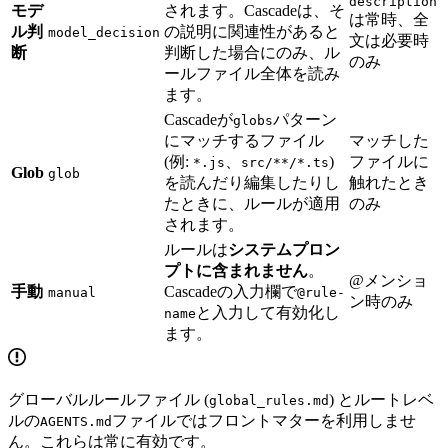
description
モデ
されます。Cascadeは、そ
は常時、全
ル判
の説明に関連性があると
model_decision
文は必要時
断
判断した場合にのみ、ル
のみ
ールファイル全体を読み
ます。
Cascadeが
パターン
globs
にマッチするファイル
マッチした
(例:
、
)
ファイルに
*.js
src/**/*.ts
Glob
glob
を読んだり編集したりし
触れたとき
たときに、ルールが適用
のみ
されます。
ルールは
システムプロン
プトに含まれません
。
@メンショ
手動
Cascadeの入力欄で
manual
@rule-
ン時のみ
と入力して有効化し
name
ます。
グローバルルールファイル (
) とルートレベ
global_rules.md
ルの
ファイルではフロントマターを利用しませ
AGENTS.md
ん。これらは常に有効です。