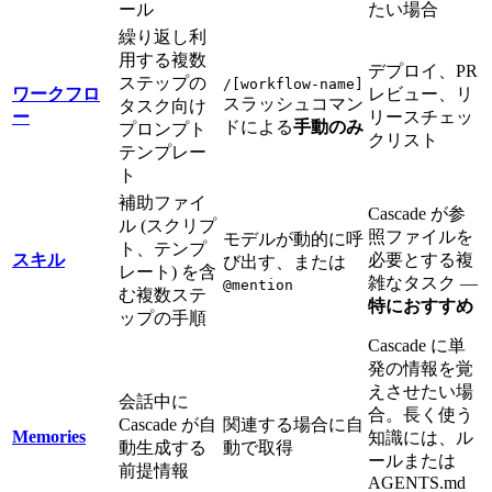
ール
たい場合
繰り返し利
用する複数
デプロイ、PR
ステップの
/[workflow-name]
ワークフロ
レビュー、リ
スラッシュコマン
タスク向け
ー
リースチェッ
ドによる
手動のみ
プロンプト
クリスト
テンプレー
ト
補助ファイ
Cascade が参
ル (スクリプ
照ファイルを
モデルが動的に呼
ト、テンプ
スキル
必要とする複
び出す、または
レート) を含
雑なタスク —
@mention
む複数ステ
特におすすめ
ップの手順
Cascade に単
発の情報を覚
えさせたい場
会話中に
合。長く使う
Cascade が自
関連する場合に自
Memories
知識には、ル
動生成する
動で取得
ールまたは
前提情報
AGENTS.md