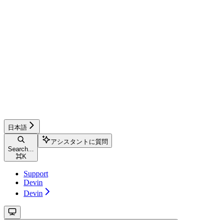
日本語
アシスタントに質問
Search...
⌘
K
Support
Devin
Devin