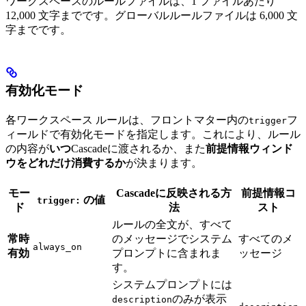
ワークスペースのルールファイルは、1 ファイルあたり
12,000 文字までです。グローバルルールファイルは 6,000 文
字までです。
有効化モード
各ワークスペース ルールは、フロントマター内の
フ
trigger
ィールドで有効化モードを指定します。これにより、ルール
の内容が
いつ
Cascadeに渡されるか、また
前提情報ウィンド
ウをどれだけ消費するか
が決まります。
モー
Cascadeに反映される方
前提情報コ
の値
trigger:
ド
法
スト
ルールの全文が、すべて
常時
のメッセージでシステム
すべてのメ
always_on
有効
プロンプトに含まれま
ッセージ
す。
システムプロンプトには
のみが表示
description