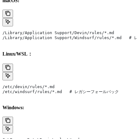
macOS:
/Library/Application Support/Devin/rules/*.md
/Library/Application Support/Windsurf/rules/*.md 
Linux/WSL：
/etc/devin/rules/*.md
/etc/windsurf/rules/*.md   # レガシーフォールバック
Windows: