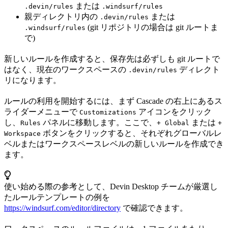
または
.devin/rules
.windsurf/rules
親ディレクトリ内の
または
.devin/rules
(git リポジトリの場合は git ルートま
.windsurf/rules
で)
新しいルールを作成すると、保存先は必ずしも git ルートで
はなく、現在のワークスペースの
ディレクト
.devin/rules
リになります。
ルールの利用を開始するには、まず Cascade の右上にあるス
ライダーメニューで
アイコンをクリック
Customizations
し、
パネルに移動します。ここで、
または
Rules
+ Global
+
ボタンをクリックすると、それぞれグローバルレ
Workspace
ベルまたはワークスペースレベルの新しいルールを作成でき
ます。
使い始める際の参考として、Devin Desktop チームが厳選し
たルールテンプレートの例を
https://windsurf.com/editor/directory
で確認できます。