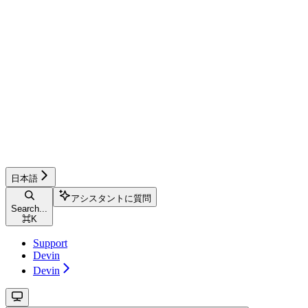
日本語
アシスタントに質問
Search...
⌘
K
Support
Devin
Devin