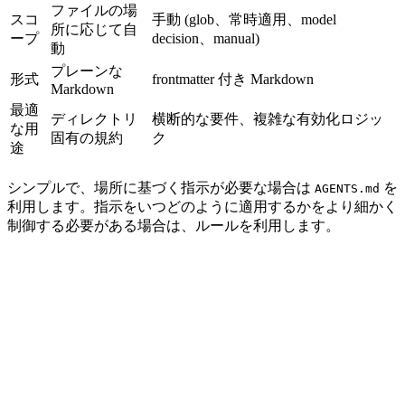
ファイルの場
スコ
手動 (glob、常時適用、model
所に応じて自
ープ
decision、manual)
動
プレーンな
形式
frontmatter 付き Markdown
Markdown
最適
ディレクトリ
横断的な要件、複雑な有効化ロジッ
な用
固有の規約
ク
途
シンプルで、場所に基づく指示が必要な場合は
を
AGENTS.md
利用します。指示をいつどのように適用するかをより細かく
制御する必要がある場合は、ルールを利用します。