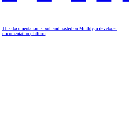
This documentation is built and hosted on Mintlify, a developer
documentation platform
Assistant
Responses
are
generated
using
AI
and
may
contain
mistakes.