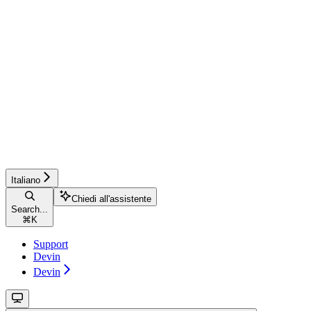
Italiano
Chiedi all'assistente
Search...
⌘
K
Support
Devin
Devin