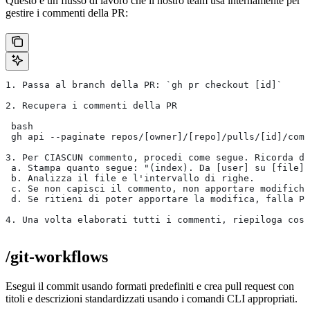
Questo è un flusso di lavoro che il nostro team usa internamente per
gestire i commenti della PR:
1. Passa al branch della PR: `gh pr checkout [id]`
2. Recupera i commenti della PR
 bash
 gh api --paginate repos/[owner]/[repo]/pulls/[id]/comm
3. Per CIASCUN commento, procedi come segue. Ricorda di
 a. Stampa quanto segue: "(index). Da [user] su [file]:
 b. Analizza il file e l'intervallo di righe.
 c. Se non capisci il commento, non apportare modifiche
 d. Se ritieni di poter apportare la modifica, falla PR
4. Una volta elaborati tutti i commenti, riepiloga cosa
/git-workflows
Esegui il commit usando formati predefiniti e crea pull request con
titoli e descrizioni standardizzati usando i comandi CLI appropriati.