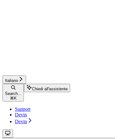
Italiano
Chiedi all'assistente
Search...
⌘
K
Support
Devin
Devin