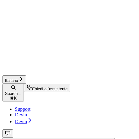
Italiano
Chiedi all'assistente
Search...
⌘
K
Support
Devin
Devin