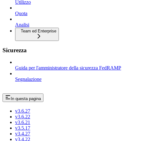
Utilizzo
Quota
Analisi
Team ed Enterprise
Sicurezza
Guida per l'amministratore della sicurezza FedRAMP
Segnalazione
In questa pagina
v3.6.27
v3.6.22
v3.6.21
v3.5.17
v3.4.27
v3.4.22