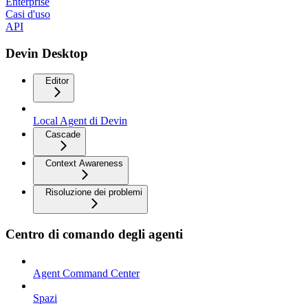
Enterprise
Casi d'uso
API
Devin Desktop
Editor
Local Agent di Devin
Cascade
Context Awareness
Risoluzione dei problemi
Centro di comando degli agenti
Agent Command Center
Spazi