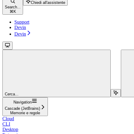
Chiedi all'assistente
Search...
⌘
K
Support
Devin
Devin
Cerca...
Navigation
Cascade (JetBrains)
Memorie e regole
Cloud
CLI
Desktop