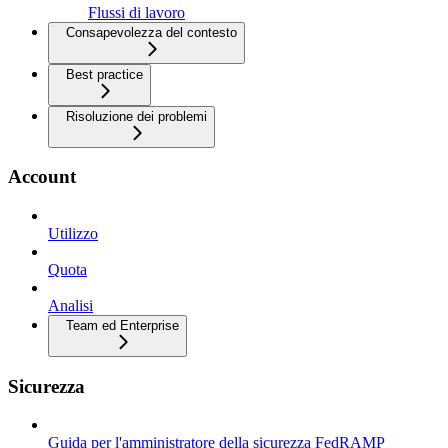
Flussi di lavoro
Consapevolezza del contesto
Best practice
Risoluzione dei problemi
Account
Utilizzo
Quota
Analisi
Team ed Enterprise
Sicurezza
Guida per l'amministratore della sicurezza FedRAMP