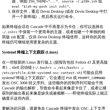
题，例如
、
或
ZSH_THEME="..."
source ~/.p10k.zsh
。
eval "$(oh-my-posh init zsh)"
保存文件，重启 Devin Desktop (或在 Devin Desktop 中打
开一个新终端) ，然后再次运行命令。
如果终端会话在 Cascade 中不再显示为卡住，你可以选择在
中保留一个更简单的主题，或者创建一个单独的精
~/.zshrc
简版 zsh 配置，仅供 Devin Desktop 终端使用，这样你的其他
终端仍可继续使用更复杂的主题。
Systemd 终端上下文跟踪 (Linux)
在一些较新的 Linux 发行版上 (据报告包括 Fedora 43 及更高版
本) ，shell 启动链 (
→
→
~/.bashrc
/etc/bashrc
) 可能会启用
/etc/profile.d/80-systemd-osc-context.sh
systemd“终端上下文跟踪”，它会通过
或
PS0
PROMPT_COMMAND
发出 OSC 3008 转义序列。这些额外的控制序列可能会干扰
Cascade 的输出解析，导致命令看起来像是卡住了，或者让捕
获到的输出看起来像是缺失或被截断——即使终端实际上能正
确显示这些内容。
要解决此问题，请避免在 Cascade 终端中发出 OSC 上下文序