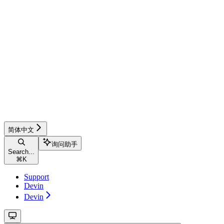
简体中文
询问助手
Search...
⌘
K
Support
Devin
Devin