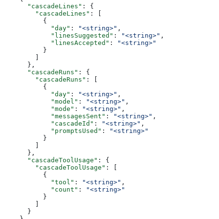
      "cascadeLines"
: {
        "cascadeLines"
: [
          {
            "day"
: 
"<string>"
,
            "linesSuggested"
: 
"<string>"
,
            "linesAccepted"
: 
"<string>"
          }
        ]
      },
      "cascadeRuns"
: {
        "cascadeRuns"
: [
          {
            "day"
: 
"<string>"
,
            "model"
: 
"<string>"
,
            "mode"
: 
"<string>"
,
            "messagesSent"
: 
"<string>"
,
            "cascadeId"
: 
"<string>"
,
            "promptsUsed"
: 
"<string>"
          }
        ]
      },
      "cascadeToolUsage"
: {
        "cascadeToolUsage"
: [
          {
            "tool"
: 
"<string>"
,
            "count"
: 
"<string>"
          }
        ]
      }
    }