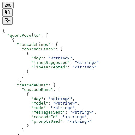
200
{
  "queryResults"
: [
    {
      "cascadeLines"
: {
        "cascadeLines"
: [
          {
            "day"
: 
"<string>"
,
            "linesSuggested"
: 
"<string>"
,
            "linesAccepted"
: 
"<string>"
          }
        ]
      },
      "cascadeRuns"
: {
        "cascadeRuns"
: [
          {
            "day"
: 
"<string>"
,
            "model"
: 
"<string>"
,
            "mode"
: 
"<string>"
,
            "messagesSent"
: 
"<string>"
,
            "cascadeId"
: 
"<string>"
,
            "promptsUsed"
: 
"<string>"
          }
        ]
      },