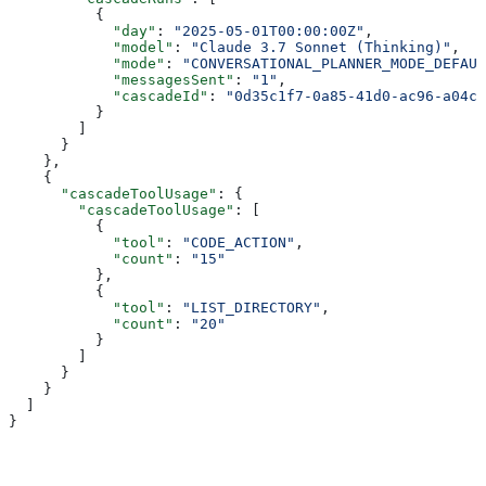
          {
            "day"
: 
"2025-05-01T00:00:00Z"
,
            "model"
: 
"Claude 3.7 Sonnet (Thinking)"
,
            "mode"
: 
"CONVERSATIONAL_PLANNER_MODE_DEFAUL
            "messagesSent"
: 
"1"
,
            "cascadeId"
: 
"0d35c1f7-0a85-41d0-ac96-a04cd
          }
        ]
      }
    },
    {
      "cascadeToolUsage"
: {
        "cascadeToolUsage"
: [
          {
            "tool"
: 
"CODE_ACTION"
,
            "count"
: 
"15"
          },
          {
            "tool"
: 
"LIST_DIRECTORY"
,
            "count"
: 
"20"
          }
        ]
      }
    }
  ]
}