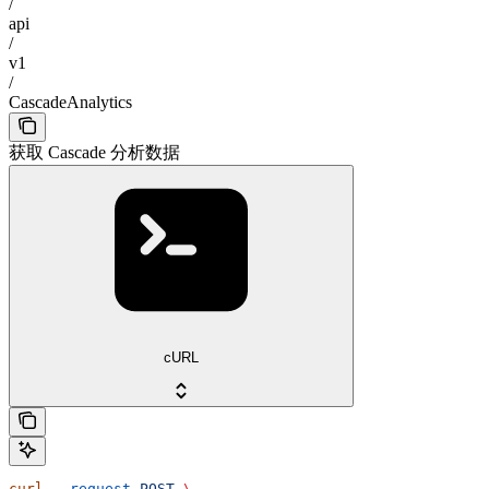
/
api
/
v1
/
CascadeAnalytics
获取 Cascade 分析数据
cURL
curl
 --request
 POST
 \