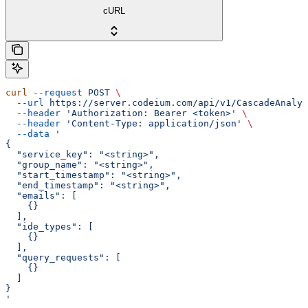
cURL
curl
 --request
 POST
 \
  --url
 https://server.codeium.com/api/v1/CascadeAnalyt
  --header
 'Authorization: Bearer <token>'
 \
  --header
 'Content-Type: application/json'
 \
  --data
 '
{
  "service_key": "<string>",
  "group_name": "<string>",
  "start_timestamp": "<string>",
  "end_timestamp": "<string>",
  "emails": [
    {}
  ],
  "ide_types": [
    {}
  ],
  "query_requests": [
    {}
  ]
}
'