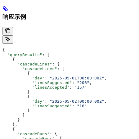
响应示例
{
  "queryResults"
: [
    {
      "cascadeLines"
: {
        "cascadeLines"
: [
          {
            "day"
: 
"2025-05-01T00:00:00Z"
,
            "linesSuggested"
: 
"206"
,
            "linesAccepted"
: 
"157"
          },
          {
            "day"
: 
"2025-05-02T00:00:00Z"
,
            "linesSuggested"
: 
"16"
          }
        ]
      }
    },
    {
      "cascadeRuns"
: {
        "cascadeRuns"
: [