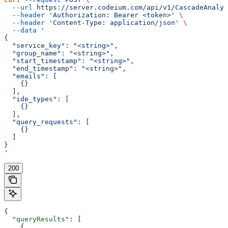
  --url
 https://server.codeium.com/api/v1/CascadeAnalyt
  --header
 'Authorization: Bearer <token>'
 \
  --header
 'Content-Type: application/json'
 \
  --data
 '
{
  "service_key": "<string>",
  "group_name": "<string>",
  "start_timestamp": "<string>",
  "end_timestamp": "<string>",
  "emails": [
    {}
  ],
  "ide_types": [
    {}
  ],
  "query_requests": [
    {}
  ]
}
'
200
{
  "queryResults"
: [
    {