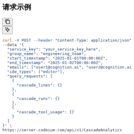
请求示例
curl
 -X
 POST
 --header
 "Content-Type: application/json"
 
--data 
'{
  "service_key": "your_service_key_here",
  "group_name": "engineering_team",
  "start_timestamp": "2025-01-01T00:00:00Z",
  "end_timestamp": "2025-01-02T00:00:00Z",
  "emails": ["user1@cognition.ai", "user2@cognition.ai"
  "ide_types": ["editor"],
  "query_requests": [
    {
      "cascade_lines": {}
    },
    {
      "cascade_runs": {}
    },
    {
      "cascade_tool_usage": {}
    }
  ]
}'
 \
https://server.codeium.com/api/v1/CascadeAnalytics