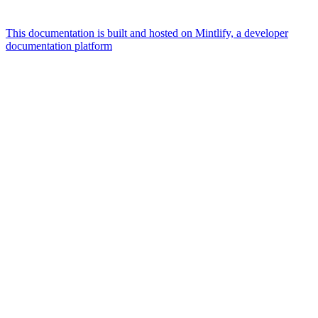
This documentation is built and hosted on Mintlify, a developer
documentation platform
Assistant
Responses
are
generated
using
AI
and
may
contain
mistakes.