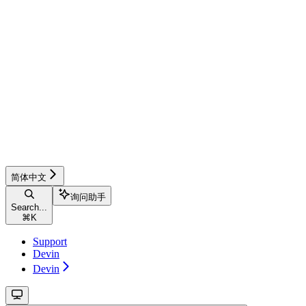
简体中文
询问助手
Search...
⌘
K
Support
Devin
Devin