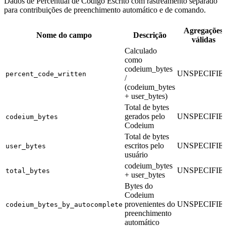
Dados de Percentual de Código Escrito com rastreamento separado
para contribuições de preenchimento automático e de comando.
Agregações
Nome do campo
Descrição
válidas
Calculado
como
codeium_bytes
UNSPECIFIE
percent_code_written
/
(codeium_bytes
+ user_bytes)
Total de bytes
gerados pelo
UNSPECIFIE
codeium_bytes
Codeium
Total de bytes
escritos pelo
UNSPECIFIE
user_bytes
usuário
codeium_bytes
UNSPECIFIE
total_bytes
+ user_bytes
Bytes do
Codeium
provenientes do
UNSPECIFIE
codeium_bytes_by_autocomplete
preenchimento
automático