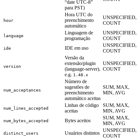
“date UTC-8”
para PST)
Hora UTC do
UNSPECIFIED,
preenchimento
hour
COUNT
automático
Linguagem de
UNSPECIFIED,
language
programação
COUNT
UNSPECIFIED,
IDE em uso
ide
COUNT
Versão da
extensão/plugin
UNSPECIFIED,
version
(language-server),
COUNT
e.g.
1.48.x
Número de
sugestões de
SUM, MAX,
num_acceptances
preenchimento
MIN, AVG
automático aceitas
Linhas de código
SUM, MAX,
num_lines_accepted
aceitas
MIN, AVG
SUM, MAX,
Bytes aceitos
num_bytes_accepted
MIN, AVG
UNSPECIFIED,
Usuários distintos
distinct_users
COUNT