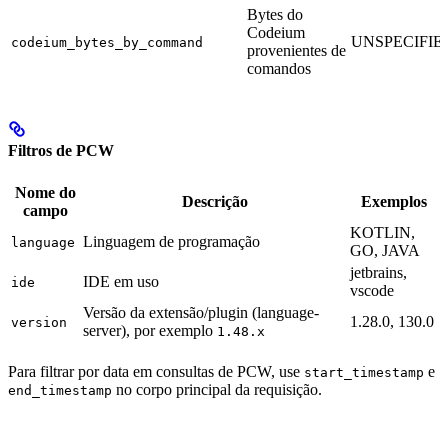
Bytes do
Codeium
UNSPECIFIE
codeium_bytes_by_command
provenientes de
comandos
Filtros de PCW
Nome do
Descrição
Exemplos
campo
KOTLIN,
Linguagem de programação
language
GO, JAVA
jetbrains,
IDE em uso
ide
vscode
Versão da extensão/plugin (language-
1.28.0, 130.0
version
server), por exemplo
1.48.x
Para filtrar por data em consultas de PCW, use
e
start_timestamp
no corpo principal da requisição.
end_timestamp