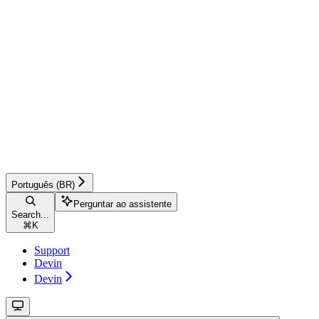
Português (BR)
Perguntar ao assistente
Search...
⌘
K
Support
Devin
Devin