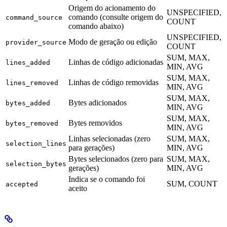
Origem do acionamento do
UNSPECIFIED,
comando (consulte origem do
command_source
COUNT
comando abaixo)
UNSPECIFIED,
Modo de geração ou edição
provider_source
COUNT
SUM, MAX,
Linhas de código adicionadas
lines_added
MIN, AVG
SUM, MAX,
Linhas de código removidas
lines_removed
MIN, AVG
SUM, MAX,
Bytes adicionados
bytes_added
MIN, AVG
SUM, MAX,
Bytes removidos
bytes_removed
MIN, AVG
Linhas selecionadas (zero
SUM, MAX,
selection_lines
para gerações)
MIN, AVG
Bytes selecionados (zero para
SUM, MAX,
selection_bytes
gerações)
MIN, AVG
Indica se o comando foi
SUM, COUNT
accepted
aceito