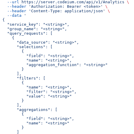
  --url
 https://server.codeium.com/api/v1/Analytics
 \
  --header
 'Authorization: Bearer <token>'
 \
  --header
 'Content-Type: application/json'
 \
  --data
 '
{
  "service_key": "<string>",
  "group_name": "<string>",
  "query_requests": [
    {
      "data_source": "<string>",
      "selections": [
        {
          "field": "<string>",
          "name": "<string>",
          "aggregation_function": "<string>"
        }
      ],
      "filters": [
        {
          "name": "<string>",
          "filter": "<string>",
          "value": "<string>"
        }
      ],
      "aggregations": [
        {
          "field": "<string>",
          "name": "<string>"
        }
      ]