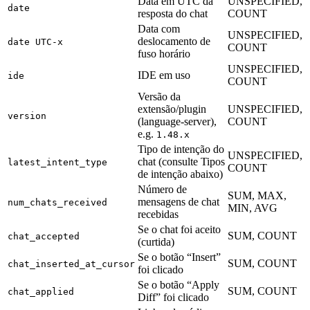
Data em UTC da
UNSPECIFIED,
date
resposta do chat
COUNT
Data com
UNSPECIFIED,
deslocamento de
date UTC-x
COUNT
fuso horário
UNSPECIFIED,
IDE em uso
ide
COUNT
Versão da
extensão/plugin
UNSPECIFIED,
version
(language-server),
COUNT
e.g.
1.48.x
Tipo de intenção do
UNSPECIFIED,
chat (consulte Tipos
latest_intent_type
COUNT
de intenção abaixo)
Número de
SUM, MAX,
mensagens de chat
num_chats_received
MIN, AVG
recebidas
Se o chat foi aceito
SUM, COUNT
chat_accepted
(curtida)
Se o botão “Insert”
SUM, COUNT
chat_inserted_at_cursor
foi clicado
Se o botão “Apply
SUM, COUNT
chat_applied
Diff” foi clicado