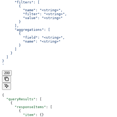
      "filters": [
        {
          "name": "<string>",
          "filter": "<string>",
          "value": "<string>"
        }
      ],
      "aggregations": [
        {
          "field": "<string>",
          "name": "<string>"
        }
      ]
    }
  ]
}
'
200
{
  "queryResults"
: [
    {
      "responseItems"
: [
        {
          "item"
: {}