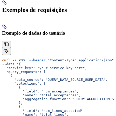
Exemplos de requisições
Exemplo de dados do usuário
curl
 -X
 POST
 --header
 "Content-Type: application/json"
 
--data 
'{
  "service_key": "your_service_key_here",
  "query_requests": [
    {
      "data_source": "QUERY_DATA_SOURCE_USER_DATA",
      "selections": [
        {
          "field": "num_acceptances",
          "name": "total_acceptances",
          "aggregation_function": "QUERY_AGGREGATION_SU
        },
        {
          "field": "num_lines_accepted",
          "name": "total_lines",