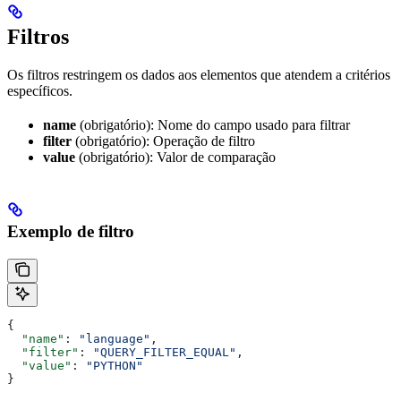
Filtros
Os filtros restringem os dados aos elementos que atendem a critérios
específicos.
name
(obrigatório): Nome do campo usado para filtrar
filter
(obrigatório): Operação de filtro
value
(obrigatório): Valor de comparação
Exemplo de filtro
{
  "name"
: 
"language"
,
  "filter"
: 
"QUERY_FILTER_EQUAL"
,
  "value"
: 
"PYTHON"
}