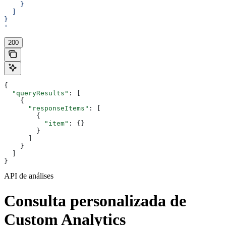
    }
  ]
}
'
200
{
  "queryResults"
: [
    {
      "responseItems"
: [
        {
          "item"
: {}
        }
      ]
    }
  ]
}
API de análises
Consulta personalizada de
Custom Analytics