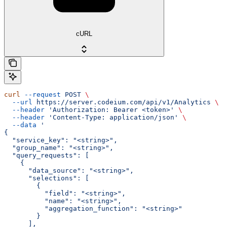
cURL
curl
 --request
 POST
 \
  --url
 https://server.codeium.com/api/v1/Analytics
 \
  --header
 'Authorization: Bearer <token>'
 \
  --header
 'Content-Type: application/json'
 \
  --data
 '
{
  "service_key": "<string>",
  "group_name": "<string>",
  "query_requests": [
    {
      "data_source": "<string>",
      "selections": [
        {
          "field": "<string>",
          "name": "<string>",
          "aggregation_function": "<string>"
        }
      ],