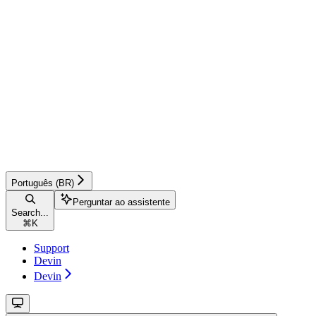
Português (BR)
Perguntar ao assistente
Search...
⌘
K
Support
Devin
Devin