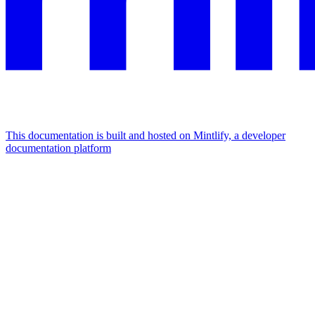
This documentation is built and hosted on Mintlify, a developer
documentation platform
Assistant
Responses
are
generated
using
AI
and
may