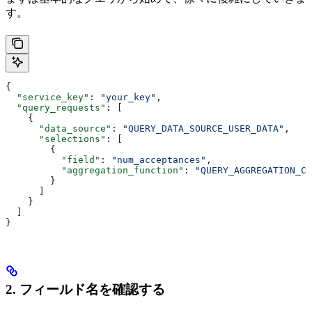
す。
{
  "service_key"
: 
"your_key"
,
  "query_requests"
: [
    {
      "data_source"
: 
"QUERY_DATA_SOURCE_USER_DATA"
,
      "selections"
: [
        {
          "field"
: 
"num_acceptances"
,
          "aggregation_function"
: 
"QUERY_AGGREGATION_CO
        }
      ]
    }
  ]
}
2. フィールド名を確認する