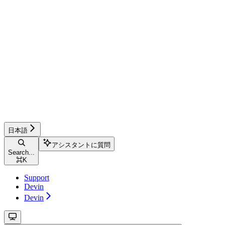
日本語
アシスタントに質問
Search...
⌘
K
Support
Devin
Devin