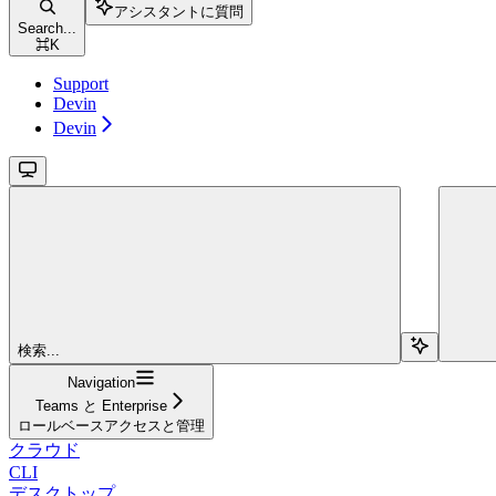
アシスタントに質問
Search...
⌘
K
Support
Devin
Devin
検索...
Navigation
Teams と Enterprise
ロールベースアクセスと管理
クラウド
CLI
デスクトップ