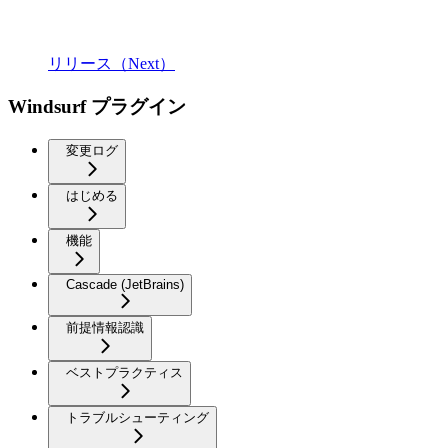
リリース（Next）
Windsurf プラグイン
変更ログ
はじめる
機能
Cascade (JetBrains)
前提情報認識
ベストプラクティス
トラブルシューティング