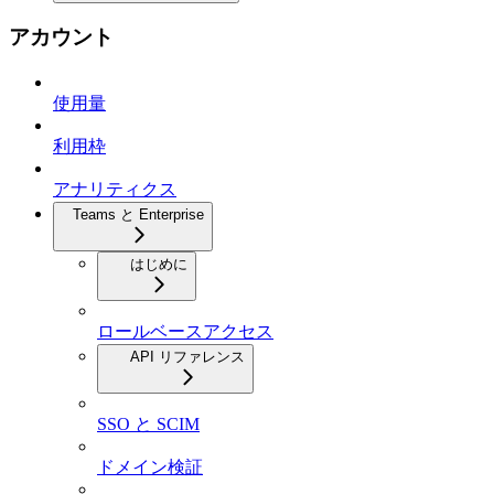
アカウント
使用量
利用枠
アナリティクス
Teams と Enterprise
はじめに
ロールベースアクセス
API リファレンス
SSO と SCIM
ドメイン検証